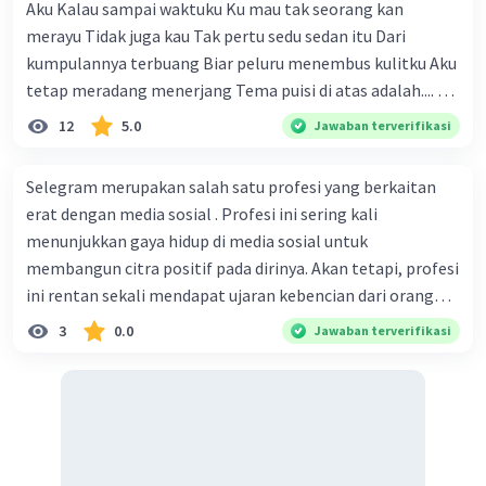
Aku Kalau sampai waktuku Ku mau tak seorang kan
merayu Tidak juga kau Tak pertu sedu sedan itu Dari
kumpulannya terbuang Biar peluru menembus kulitku Aku
tetap meradang menerjang Tema puisi di atas adalah.... A.
ketekunan dan kemauan seseorang dalam
12
5.0
Jawaban terverifikasi
memperjuangan hak dirinya B. kemauan untuk hidup
tenang tanpa beban C. kegigihan sesorang dalam
Selegram merupakan salah satu profesi yang berkaitan
mendapatkan cinta sejati D. seseorang yang tidak mau
erat dengan media sosial . Profesi ini sering kali
diganggu oleh siapapun E. kepasrahan kepada keadaan
menunjukkan gaya hidup di media sosial untuk
yang sedang terjadi
membangun citra positif pada dirinya. Akan tetapi, profesi
ini rentan sekali mendapat ujaran kebencian dari orang
yang tidak dikenal di media sosial. Bentuk pelanggaran
3
0.0
Jawaban terverifikasi
hak warga negara yang terjadi pada ilustrasi tersebut
adalah ... Question 41Answer a. intoleransi beragama b.
cyberbulling c. diskriminasi d. persekusi e. genosida