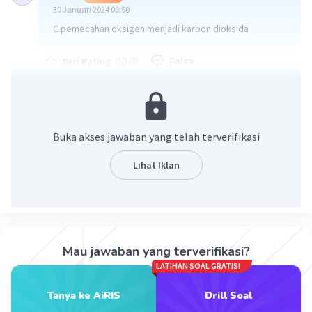
30 Januari 2024 08:50
C.pemecahan oksigen menjadi karbon dioksida
·
0.0
(
0
)
Balas
Beri Rating
Buka akses jawaban yang telah terverifikasi
Lihat Iklan
Iklan
Mau jawaban yang terverifikasi?
LATIHAN SOAL GRATIS!
Tanya ke AiRIS
Drill Soal