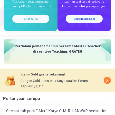
Yuk, cobain chat dan belajar
Latihan soal sesuai topik yang
bareng AiRIS, teman pintarmu!
kamu mau untuk persiapan ujian
Chat AiRIS
Cobain Drill Soal
Perdalam pemahamanmu bersama Master Teacher
di sesi Live Teaching, GRATIS!
Klaim Gold gratis sekarang!
Dengan Gold kamu bisa tanya soal ke Forum
sepuasnya, lho.
Pertanyaan serupa
Cermatilah puisi " Aku " Karya CHAIRIL ANWAR benkut ini!