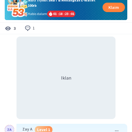
Ikuti Tryout SNBT & Menangkan E-Wallet
100rb
Klaim
Habis dalam
01
:
18
:
23
:
01
1
3
Iklan
Zay A
Level 1