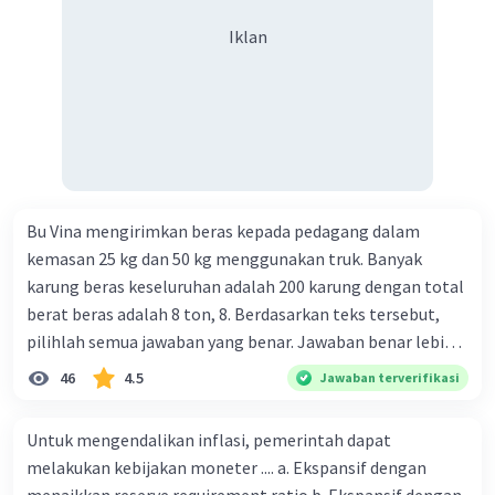
Iklan
Bu Vina mengirimkan beras kepada pedagang dalam
kemasan 25 kg dan 50 kg menggunakan truk. Banyak
karung beras keseluruhan adalah 200 karung dengan total
berat beras adalah 8 ton, 8. Berdasarkan teks tersebut,
pilihlah semua jawaban yang benar. Jawaban benar lebih
dari satu. Banyak karung beras kemasan 25 kg adalah 50
46
4.5
Jawaban terverifikasi
buah. Banyak karung beras kemasan 50 kg adalah 150
buah. Total berat beras dalam kemasan 25 kg adalah 2
Untuk mengendalikan inflasi, pemerintah dapat
ton. Perbandingan berat beras kemasan 25 kg dan 50 kg
melakukan kebijakan moneter .... a. Ekspansif dengan
dalam truk adalah 1: 3. 9. Berdasarkan teks tersebut, jika