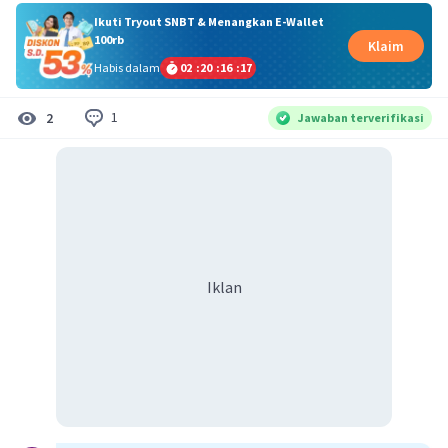
Ikuti Tryout SNBT & Menangkan E-Wallet
100rb
Klaim
Habis dalam
02
:
20
:
16
:
17
1
2
Jawaban terverifikasi
Iklan