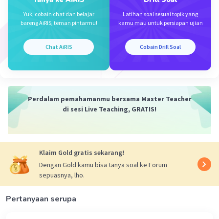
bersifat sukarela. Kriteria didasarkan pada
Yuk, cobain chat dan belajar
Latihan soal sesuai topik yang
kekuatan fisik dan mental.
bareng AiRIS, teman pintarmu!
kamu mau untuk persiapan ujian
Oleh karena itu, jawaban yang tepat adalah c.
Chat AiRIS
Cobain Drill Soal
primus interpares
·
0.0
(
0
)
Balas
Beri Rating
Perdalam pemahamanmu bersama Master Teacher
di sesi Live Teaching, GRATIS!
Klaim Gold gratis sekarang!
Iklan
Dengan Gold kamu bisa tanya soal ke Forum
sepuasnya, lho.
Pertanyaan serupa