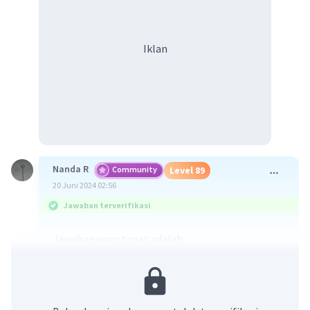
Iklan
Nanda R
Community
Level 89
20 Juni 2024 02:56
Jawaban terverifikasi
Jawaban yang tepat adalah:
d. pemerintahan Belanda saat Van den Bosch
menerapkan kolonialisme karena swasta
menjadi pengelola penuh di Jawa
Penjelasan: