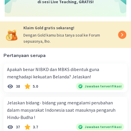
·
0.0
(
0
)
Balas
Beri Rating
di sesi Live Teaching, GRATIS!
Klaim Gold gratis sekarang!
Dengan Gold kamu bisa tanya soal ke Forum
sepuasnya, lho.
Iklan
Pertanyaan serupa
Apakah benar NIBKD dan MBKS dibentuk guna
menghadapi kekuatan Belanda? Jelaskan!
38
5.0
Jawaban terverifikasi
Jelaskan bidang- bidang yang mengalami perubahan
dalam masyarakat Indonesia saat masuknya pengaruh
Hindu-Budha !
37
3.7
Jawaban terverifikasi