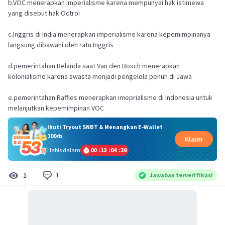
b.VOC menerapkan imperialisme karena mempunyai hak istimewa
yang disebut hak Octroi
c.Inggris di India menerapkan imperialisme karena kepemimpinanya
langsung dibawahi oleh ratu Inggris
d.pemerintahan Belanda saat Van den Bosch menerapkan
kolonialisme karena swasta menjadi pengelola penuh di Jawa
e.pemerintahan Raffles menerapkan imeprialisme di Indonesia untuk
melanjutkan kepemimpinan VOC
Ikuti Tryout SNBT & Menangkan E-Wallet
100rb
Klaim
Habis dalam
00
:
13
:
04
:
39
1
1
Jawaban terverifikasi