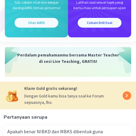
Yuk, cobain chat dan belajar
Latihan soal sesuai topik yang
Jawaban terverifikasi
bareng AiRIS, teman pintarmu!
kamu mau untuk persiapan ujian
A. menguasai kota pusat perdagangan rempah
Iklan
Chat AiRIS
Cobain Drill Soal
Portugis berhasil menguasai Malaka pada tahun 1511
dengan tujuan utama untuk menguasai pusat
perdagangan rempah. Malaka pada saat itu adalah pusat
perdagangan rempah-rempah yang sangat penting di
Asia Tenggara, terutama sebagai titik persinggahan
Perdalam pemahamanmu bersama Master Teacher
utama dalam perdagangan rempah-rempah antara Timur
di sesi Live Teaching, GRATIS!
Tengah dan Asia Timur. Portugis ingin mengendalikan
jalur perdagangan rempah-rempah ini dan memperoleh
keuntungan ekonomi besar dari perdagangan tersebut.
Klaim Gold gratis sekarang!
·
0.0
(
0
)
Balas
Beri Rating
Dengan Gold kamu bisa tanya soal ke Forum
sepuasnya, lho.
Pertanyaan serupa
Apakah benar NIBKD dan MBKS dibentuk guna