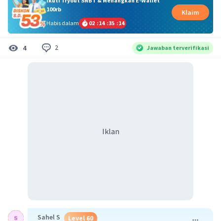
Ikuti Tryout SNBT & Menangkan E-Wallet
100rb
Klaim
Habis dalam
02
:
14
:
35
:
14
2
4
Jawaban terverifikasi
Iklan
Sahel S
Level 60