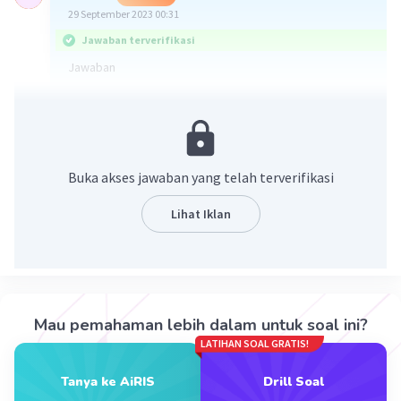
29 September 2023 00:31
Jawaban terverifikasi
Jawaban
Portugis berhasil menguasai Malaka pada tahun 1511
dengan maksud:
b. menguasai pusat perdagangan rempah-rempah
Buka akses jawaban yang telah terverifikasi
Ketika mereka menduduki Malaka, salah satu tujuan
Lihat Iklan
utama Portugis adalah untuk mengendalikan pusat
perdagangan rempah-rempah yang strategis ini, yang
pada saat itu merupakan salah satu pusat perdagangan
terpenting di Asia Tenggara.
·
0.0
(
0
)
Balas
Beri Rating
Mau pemahaman lebih dalam untuk soal ini?
LATIHAN SOAL GRATIS!
Vincent M
Community
Level 73
Tanya ke AiRIS
Drill Soal
29 September 2023 03:01