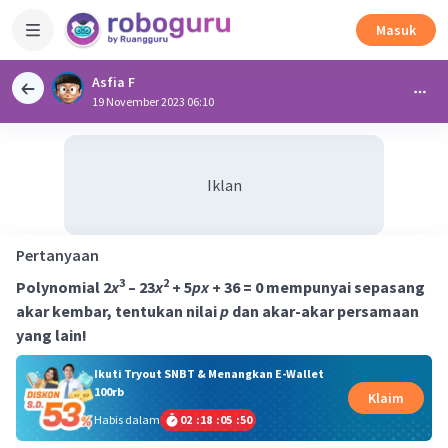
Masuk
Asfia F
19 November 2023 06:10
Iklan
Pertanyaan
3
2
Polynomial 2
x
– 23
x
+ 5
px
+ 36 = 0 mempunyai sepasang
akar kembar, tentukan nilai
p
dan akar-akar persamaan
yang lain!
Ikuti Tryout SNBT & Menangkan E-Wallet
100rb
Klaim
Habis dalam
02
:
18
:
05
:
49