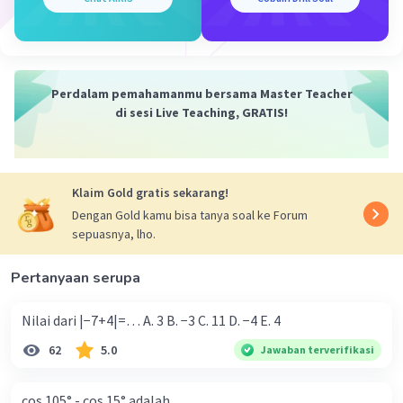
Iklan
Perdalam pemahamanmu bersama Master Teacher
di sesi Live Teaching, GRATIS!
Klaim Gold gratis sekarang!
Dengan Gold kamu bisa tanya soal ke Forum
sepuasnya, lho.
Pertanyaan serupa
Nilai dari |−7+4|=… A. 3 B. −3 C. 11 D. −4 E. 4
62
5.0
Jawaban terverifikasi
cos 105° - cos 15° adalah