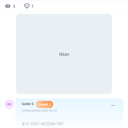
1
1
Iklan
Gede S
Level 1
19 November 2023 06:19
Δ=(−23)2−4(2)(5p+36)