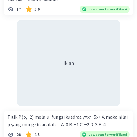
17
5.0
Jawaban terverifikasi
Iklan
Titik P(p,−2) melalui fungsi kuadrat y=x²−5x+4, maka nilai
p yang mungkin adalah .... A. 0 B. −1 C. −2 D. 3 E. 4
28
4.5
Jawaban terverifikasi