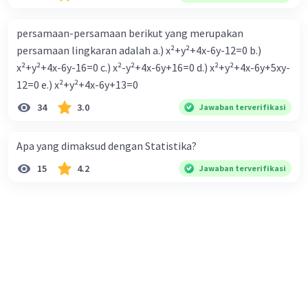
persamaan-persamaan berikut yang merupakan
persamaan lingkaran adalah a.) x²+y²+4x-6y-12=0 b.)
x²+y²+4x-6y-16=0 c.) x²-y²+4x-6y+16=0 d.) x²+y²+4x-6y+5xy-
12=0 e.) x²+y²+4x-6y+13=0
34
3.0
Jawaban terverifikasi
Apa yang dimaksud dengan Statistika?
15
4.2
Jawaban terverifikasi