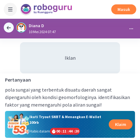
Masuk
Diana D
10 Mei 2024 07:47
Iklan
Pertanyaan
pola sungai yang terbentuk disuatu daerah sangat
dipengaruhi oleh kondisi geomorfologinya. identifikasikan
faktor yang memengaruhi pola aliran sungai!
Ikuti Tryout SNBT & Menangkan E-Wallet
100rb
Klaim
Habis dalam
00
:
11
:
44
:
20