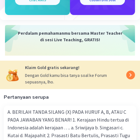
bagaimana air mengalir di permukaan. Sungai
cenderung mengikuti lereng yang curam dan
menyesuaikan alirannya dengan topografi yang
ada.
Perdalam pemahamanmu bersama Master Teacher
Kemiringan Lereng
: Kemiringan lereng
di sesi Live Teaching, GRATIS!
mempengaruhi kecepatan aliran sungai. Lereng
yang curam cenderung memiliki aliran sungai
yang lebih cepat dan berliku-liku, sementara
lereng yang landai cenderung memiliki aliran
Klaim Gold gratis sekarang!
yang lebih lambat dan lurus.
Dengan Gold kamu bisa tanya soal ke Forum
Tahanan Erosi dan Deposisi
: Material tanah dan
sepuasnya, lho.
batuan di sekitar sungai memengaruhi pola
aliran sungai. Sungai cenderung membentuk
Pertanyaan serupa
meander (lekukan) atau bahkan delta ketika
mengalami tahanan erosi atau deposisi yang
A. BERILAH TANDA SILANG (X) PADA HURUF A, B, ATAU C
berbeda-beda.
PADA JAWABAN YANG BENAR! 1. Kerajaan Hindu tertua di
Jenis Batuan
: Jenis batuan yang ada di sekitar
Indonesia adalah kerajaan …. a. Sriwijaya b. Singasari c.
sungai juga mempengaruhi pola aliran sungai.
Kutai d. Majapahit 2. Prasasti Batu Bertulis, Prasasti Tugu