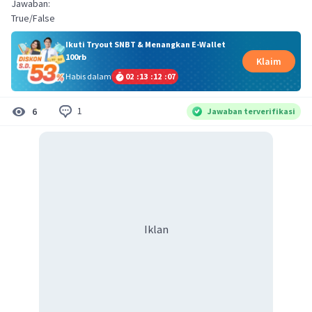
Jawaban:
True/False
Ikuti Tryout SNBT & Menangkan E-Wallet
100rb
Klaim
Habis dalam
02
:
13
:
12
:
06
1
6
Jawaban terverifikasi
Iklan