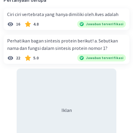
Pertanyaan serupa
G : HK, Hk, hK, hk >< HK, Hk, hK, hk
F2 :
Ciri ciri vertebrata yang hanya dimiliki oleh Aves adalah
9 H_K_ (hitam)
3 HHK_ (hitam)
16
4.8
Jawaban terverifikasi
3 hhK_ (kuning)
1 hhkk (putih)
Perhatikan bagan sintesis protein berikut! a. Sebutkan
nama dan fungsi dalam sintesis protein nomor 1?
Jadi, rasio fenotipe F2 12 hitam : 3 kuning: 1 putih
adalah benar.
22
5.0
Jawaban terverifikasi
·
0.0
(
0
)
Balas
Beri Rating
Iklan
Iklan