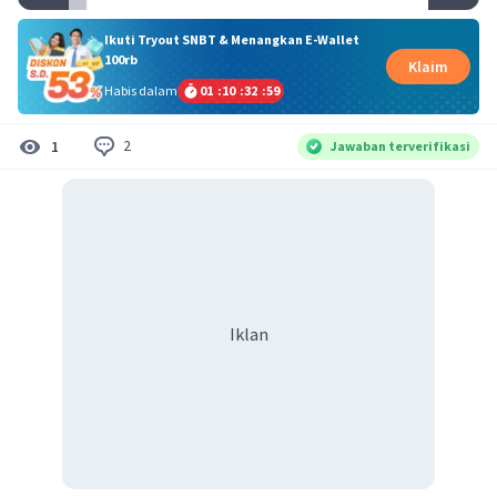
Ikuti Tryout SNBT & Menangkan E-Wallet
100rb
Klaim
Habis dalam
01
:
10
:
32
:
59
2
1
Jawaban terverifikasi
Iklan