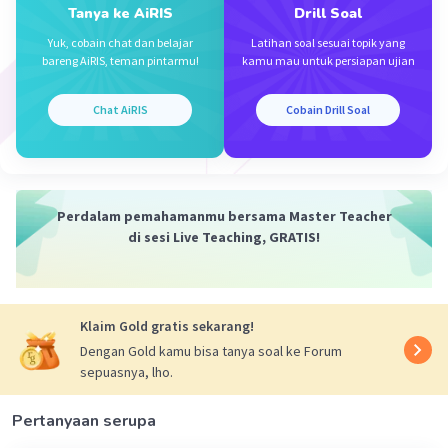
Tanya ke AiRIS
Drill Soal
Jawaban yang tepat :
Iklan
Yuk, cobain chat dan belajar
Latihan soal sesuai topik yang
Amplitudo = 3 cm
bareng AiRIS, teman pintarmu!
kamu mau untuk persiapan ujian
Penjelasan :
Chat AiRIS
Cobain Drill Soal
Amplitudo adalah simpangan terjauh dari posisi
kesetimbangan.
Amplitudo gelombangnya adalah 3 cm
Perdalam pemahamanmu bersama Master Teacher
·
0.0
(
0
)
Balas
Beri Rating
di sesi Live Teaching, GRATIS!
Klaim Gold gratis sekarang!
Dengan Gold kamu bisa tanya soal ke Forum
sepuasnya, lho.
Pertanyaan serupa