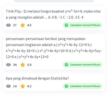
Titik P(p,−2) melalui fungsi kuadrat y=x²−5x+4, maka nilai
p yang mungkin adalah .... A. 0 B. −1 C. −2 D. 3 E. 4
27
4.5
Jawaban terverifikasi
persamaan-persamaan berikut yang merupakan
persamaan lingkaran adalah a.) x²+y²+4x-6y-12=0 b.)
x²+y²+4x-6y-16=0 c.) x²-y²+4x-6y+16=0 d.) x²+y²+4x-6y+5xy-
12=0 e.) x²+y²+4x-6y+13=0
34
3.0
Jawaban terverifikasi
Apa yang dimaksud dengan Statistika?
14
4.2
Jawaban terverifikasi