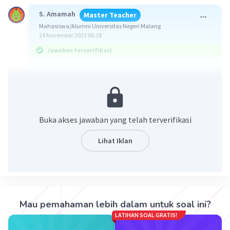
S. Amamah
Master Teacher
Mahasiswa/Alumni Universitas Negeri Malang
24 November 2023 06:18
Jawaban terverifikasi
Jawaban: B. -3 dan 2
perhatikan pembahasan terlampir
Buka akses jawaban yang telah terverifikasi
Lihat Iklan
Mau pemahaman lebih dalam untuk soal ini?
LATIHAN SOAL GRATIS!
·
0.0
(
0
)
Balas
Beri Rating