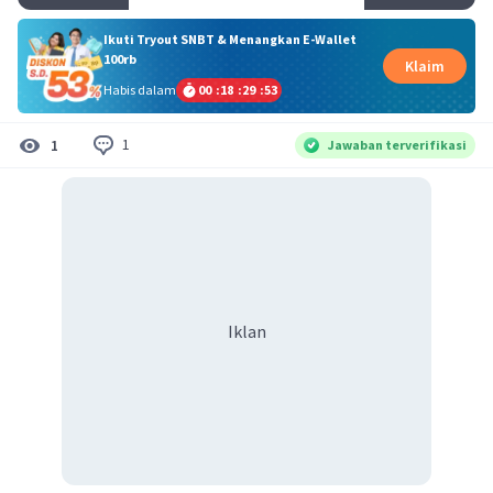
Ikuti Tryout SNBT & Menangkan E-Wallet
100rb
Klaim
Habis dalam
00
:
18
:
29
:
52
1
1
Jawaban terverifikasi
Iklan