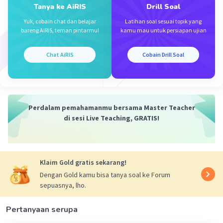
Tanya ke AiRIS
Drill Soal
Yuk, cobain chat dan belajar
Latihan soal sesuai topik yang
bareng AiRIS, teman pintarmu!
kamu mau untuk persiapan ujian
Chat AiRIS
Cobain Drill Soal
Iklan
Perdalam pemahamanmu bersama Master Teacher
di sesi Live Teaching, GRATIS!
Klaim Gold gratis sekarang!
Dengan Gold kamu bisa tanya soal ke Forum
sepuasnya, lho.
Pertanyaan serupa