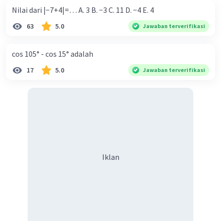
Nilai dari |−7+4|=… A. 3 B. −3 C. 11 D. −4 E. 4
63
5.0
Jawaban terverifikasi
cos 105° - cos 15° adalah
17
5.0
Jawaban terverifikasi
Iklan