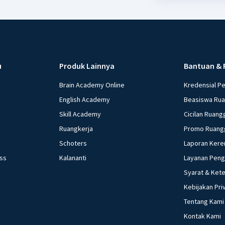
u
Produk Lainnya
Bantuan & 
Brain Academy Online
Kredensial P
English Academy
Beasiswa Ru
Skill Academy
Cicilan Ruang
Ruangkerja
Promo Ruang
Schoters
Laporan Kere
ess
Kalananti
Layanan Pen
Syarat & Ket
Kebijakan Pri
Tentang Kami
Kontak Kami