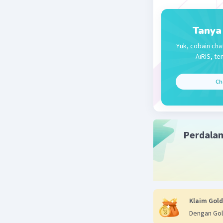
Tanya
Yuk, cobain cha
AiRIS, te
Ch
Perdala
Klaim Gold
Dengan Gol