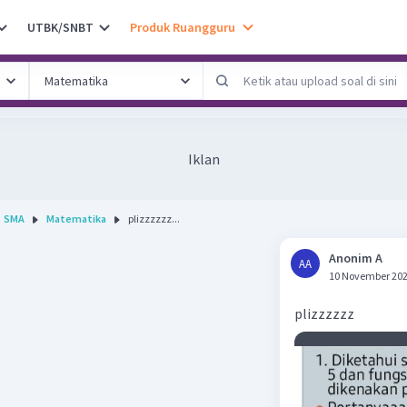
UTBK/SNBT
Produk Ruangguru
Iklan
SMA
Matematika
plizzzzzz...
Anonim A
AA
10 November 202
plizzzzzz