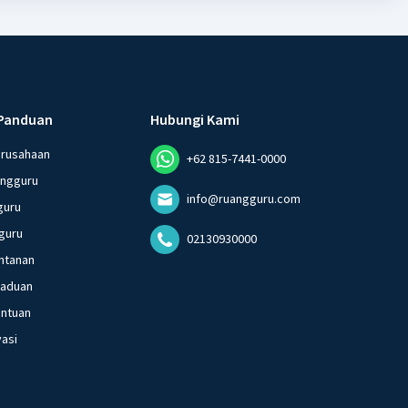
Panduan
Hubungi Kami
erusahaan
+62 815-7441-0000
angguru
info@ruangguru.com
guru
guru
02130930000
ntanan
gaduan
entuan
vasi