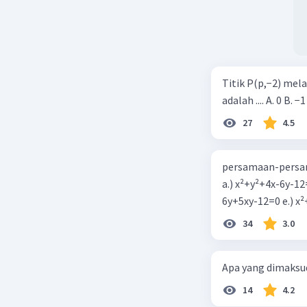
Titik P(p,−2) mel
adalah .... A. 0 B. −1
27
4.5
persamaan-persam
a.) x²+y²+4x-6y-12
6y+5xy-1
34
3.0
Apa yang dimaksud
14
4.2