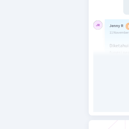
Jenny R
11 November 
Diketahui
fungsi pe
sebesar R
adalah Rp
setelah pa
Beri R