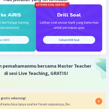
LATIHAN SOAL GRATIS!
Iklan
 ke AiRIS
Drill Soal
t dan belajar bareng
Latihan soal sesuai topik yang kamu mau
man pintarmu!
untuk persiapan ujian
at AiRIS
Cobain Drill Soal
m pemahamanmu bersama Master Teacher
di sesi Live Teaching, GRATIS!
 gratis sekarang!
d kamu bisa tanya soal ke Forum sepuasnya, lho.