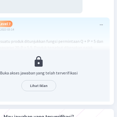
Level 7
2023 03:14
 suatu produk ditunjukkan fungsi permintaan Q + P = 5 dan
nawaran 20-P = 5,5. Produk tersebut dikenakan pajak
p. 5/unit. Harga dan jumlah keseimbangan sebelum pajak
. 5/unit dan 0, sedangkan harga dan jumlah keseimbangan
jak adalah Rp. 7,5/unit dan 0
Buka akses jawaban yang telah terverifikasi
·
0.0
(
0
)
Balas
ating
Lihat Iklan
Mau jawaban yang terverifikasi?