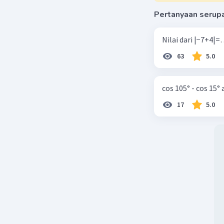
Pertanyaan serup
63
5.0
cos 105° - cos 15°
17
5.0