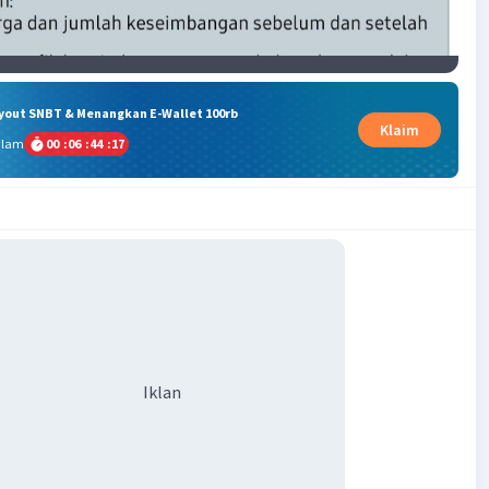
ryout SNBT & Menangkan E-Wallet 100rb
Klaim
alam
00
:
06
:
44
:
17
Iklan