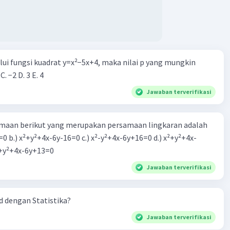
alui fungsi kuadrat y=x²−5x+4, maka nilai p yang mungkin
 C. −2 D. 3 E. 4
Jawaban terverifikasi
aan berikut yang merupakan persamaan lingkaran adalah
=0 b.) x²+y²+4x-6y-16=0 c.) x²-y²+4x-6y+16=0 d.) x²+y²+4x-
2=0 e.) x²+y²+4x-6y+13=0
Jawaban terverifikasi
 dengan Statistika?
Jawaban terverifikasi