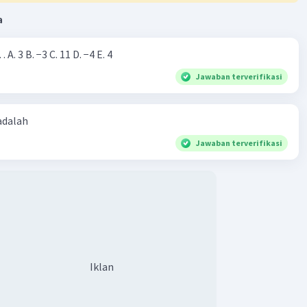
a
Nilai dari |−7+4|=… A. 3 B. −3 C. 11 D. −4 E. 4
Jawaban terverifikasi
 adalah
Jawaban terverifikasi
Iklan