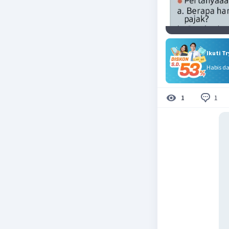
Ikuti T
Habis d
1
1