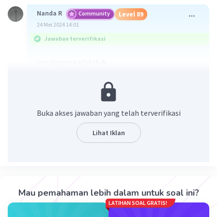
Nanda R
Community
Level 89
24 Mei 2024 14:01
Jawaban terverifikasi
jawabannya adalah A.
Wawancang adalah dialog yang diucapkan oleh
tokoh dalam drama, sedangkan kramagung
adalah petunjuk laku yang dilakukan oleh tokoh.
Buka akses jawaban yang telah terverifikasi
Pada opsi A, dialog tersebut merupakan
wawancang karena hanya berisi percakapan
Lihat Iklan
langsung antara tokoh-tokohnya tanpa
petunjuk laku.
Mau pemahaman lebih dalam untuk soal ini?
·
0.0
(
0
)
Balas
Beri Rating
LATIHAN SOAL GRATIS!