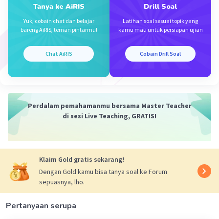
Tanya ke AiRIS
Drill Soal
Yuk, cobain chat dan belajar
Latihan soal sesuai topik yang
bareng AiRIS, teman pintarmu!
kamu mau untuk persiapan ujian
Chat AiRIS
Cobain Drill Soal
Iklan
Perdalam pemahamanmu bersama Master Teacher
di sesi Live Teaching, GRATIS!
Klaim Gold gratis sekarang!
Dengan Gold kamu bisa tanya soal ke Forum
sepuasnya, lho.
Pertanyaan serupa