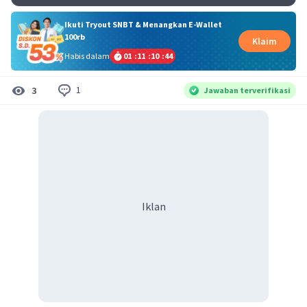
Ikuti Tryout SNBT & Menangkan E-Wallet
100rb
Klaim
Habis dalam
01
:
11
:
10
:
44
1
3
Jawaban terverifikasi
Iklan