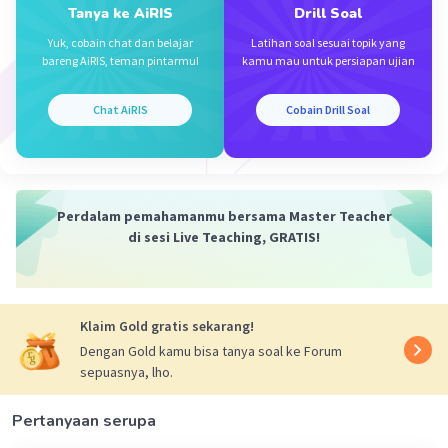
Tanya ke AiRIS
Drill Soal
Yuk, cobain chat dan belajar
Latihan soal sesuai topik yang
bareng AiRIS, teman pintarmu!
kamu mau untuk persiapan ujian
Chat AiRIS
Cobain Drill Soal
Iklan
Perdalam pemahamanmu bersama Master Teacher
di sesi Live Teaching, GRATIS!
Klaim Gold gratis sekarang!
Dengan Gold kamu bisa tanya soal ke Forum
sepuasnya, lho.
Pertanyaan serupa