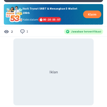
Ikuti Tryout SNBT & Menangkan E-Wallet
100rb
Klaim
Habis dalam
00
:
10
:
55
:
57
1
2
Jawaban terverifikasi
Iklan