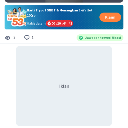
Ikuti Tryout SNBT & Menangkan E-Wallet
100rb
Klaim
Habis dalam
00
:
10
:
44
:
40
1
1
Jawaban terverifikasi
Iklan