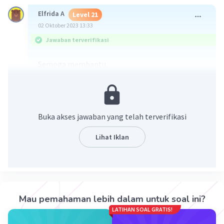
Elfrida A
Level 21
02 Oktober 2023 13:33
Jawaban terverifikasi
Semoga membantu
Buka akses jawaban yang telah terverifikasi
Lihat Iklan
·
4.5
(
2
)
Balas
Beri Rating
Mau pemahaman lebih dalam untuk soal ini?
LATIHAN SOAL GRATIS!