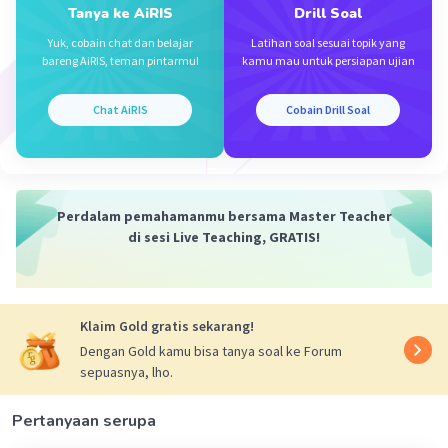
Tanya ke AiRIS
Drill Soal
Yuk, cobain chat dan belajar
Latihan soal sesuai topik yang
Iklan
bareng AiRIS, teman pintarmu!
kamu mau untuk persiapan ujian
Chat AiRIS
Cobain Drill Soal
Perdalam pemahamanmu bersama Master Teacher
di sesi Live Teaching, GRATIS!
Klaim Gold gratis sekarang!
Dengan Gold kamu bisa tanya soal ke Forum
sepuasnya, lho.
Pertanyaan serupa