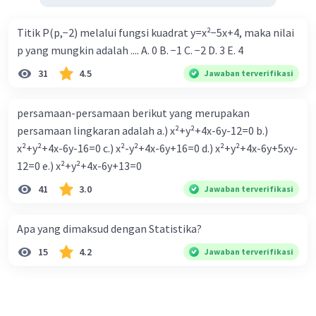
Titik P(p,−2) melalui fungsi kuadrat y=x²−5x+4, maka nilai
p yang mungkin adalah .... A. 0 B. −1 C. −2 D. 3 E. 4
31
4.5
Jawaban terverifikasi
persamaan-persamaan berikut yang merupakan
persamaan lingkaran adalah a.) x²+y²+4x-6y-12=0 b.)
x²+y²+4x-6y-16=0 c.) x²-y²+4x-6y+16=0 d.) x²+y²+4x-6y+5xy-
12=0 e.) x²+y²+4x-6y+13=0
41
3.0
Jawaban terverifikasi
Apa yang dimaksud dengan Statistika?
15
4.2
Jawaban terverifikasi