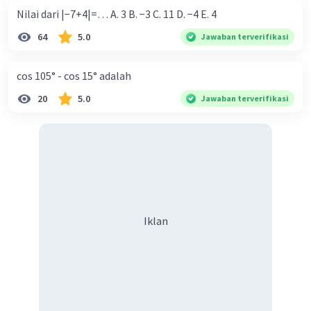
Nilai dari |−7+4|=… A. 3 B. −3 C. 11 D. −4 E. 4
64
5.0
Jawaban terverifikasi
cos 105° - cos 15° adalah
20
5.0
Jawaban terverifikasi
Iklan