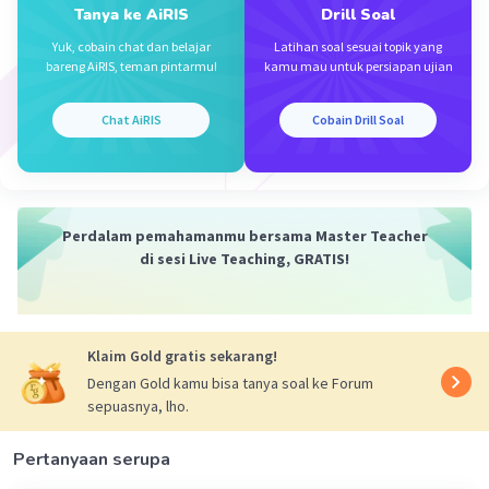
Tanya ke AiRIS
Drill Soal
6
3
3
log 15 =(
log 15) / (
log 6)
Yuk, cobain chat dan belajar
Latihan soal sesuai topik yang
3
3
bareng AiRIS, teman pintarmu!
kamu mau untuk persiapan ujian
= (
log (3x5)) / (
log (2x3))
3
3
3
3
= (
log 3 +
log 5) / (
log 2 +
log 3)
= (1+b) / ((1\3a) + 1)
Chat AiRIS
Cobain Drill Soal
= 3a(1+b) / 3a + 1 (B)
Perdalam pemahamanmu bersama Master Teacher
di sesi Live Teaching, GRATIS!
·
0.0
(
0
)
Balas
Beri Rating
Klaim Gold gratis sekarang!
Dengan Gold kamu bisa tanya soal ke Forum
sepuasnya, lho.
Pertanyaan serupa
Iklan