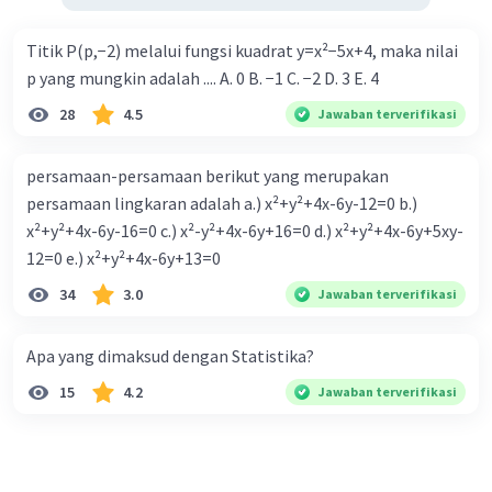
Titik P(p,−2) melalui fungsi kuadrat y=x²−5x+4, maka nilai
p yang mungkin adalah .... A. 0 B. −1 C. −2 D. 3 E. 4
28
4.5
Jawaban terverifikasi
persamaan-persamaan berikut yang merupakan
persamaan lingkaran adalah a.) x²+y²+4x-6y-12=0 b.)
x²+y²+4x-6y-16=0 c.) x²-y²+4x-6y+16=0 d.) x²+y²+4x-6y+5xy-
12=0 e.) x²+y²+4x-6y+13=0
34
3.0
Jawaban terverifikasi
Apa yang dimaksud dengan Statistika?
15
4.2
Jawaban terverifikasi