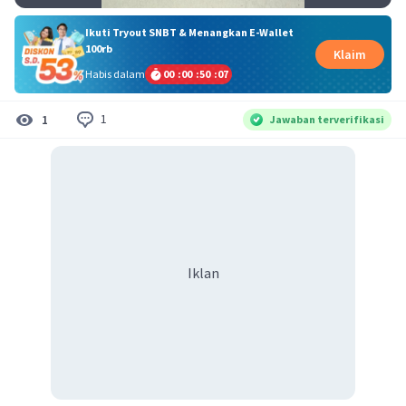
Ikuti Tryout SNBT & Menangkan E-Wallet
100rb
Klaim
Habis dalam
00
:
00
:
50
:
06
1
1
Jawaban terverifikasi
Iklan