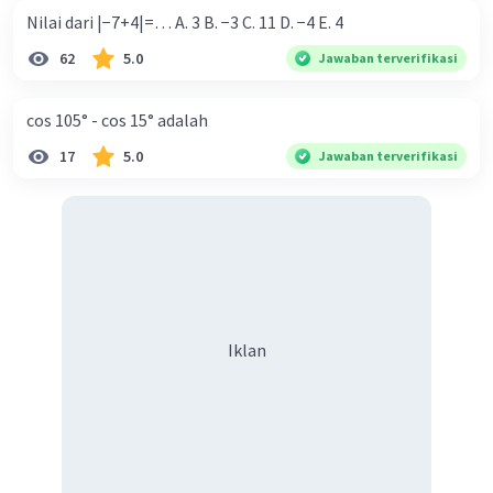
Nilai dari |−7+4|=… A. 3 B. −3 C. 11 D. −4 E. 4
62
5.0
Jawaban terverifikasi
cos 105° - cos 15° adalah
17
5.0
Jawaban terverifikasi
Iklan