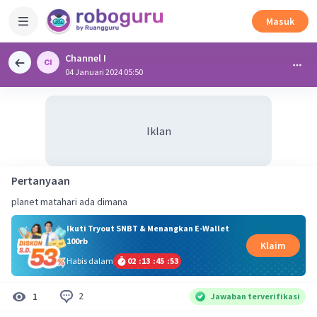
Masuk
Channel I
04 Januari 2024 05:50
Iklan
Pertanyaan
planet matahari ada dimana
Ikuti Tryout SNBT & Menangkan E-Wallet
100rb
Klaim
Habis dalam
02
:
13
:
45
:
52
2
1
Jawaban terverifikasi