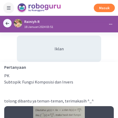
Masuk
Rainiyh R
18 Januari 2024 03:51
Iklan
Pertanyaan
PK
Subtopik: Fungsi Komposisi dan Invers
tolong dibantu ya teman-teman, terimakasih ^_^