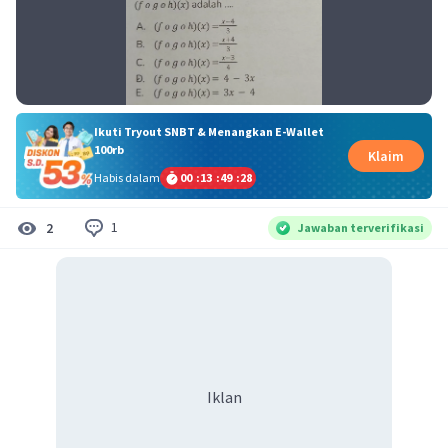
Ikuti Tryout SNBT & Menangkan E-Wallet
100rb
Klaim
Habis dalam
00
:
13
:
49
:
28
1
2
Jawaban terverifikasi
Iklan