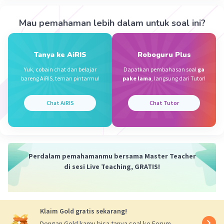
·
0.0
(
0
)
Balas
Beri Rating
Mau pemahaman lebih dalam untuk soal ini?
Tanya ke AiRIS
Roboguru Plus
Yuk, cobain chat dan belajar
Dapatkan pembahasan soal
ga
bareng AiRIS, teman pintarmu!
pake lama
, langsung dari Tutor!
Iklan
Chat AiRIS
Chat Tutor
Perdalam pemahamanmu bersama Master Teacher
di sesi Live Teaching, GRATIS!
Klaim Gold gratis sekarang!
Dengan Gold kamu bisa tanya soal ke Forum