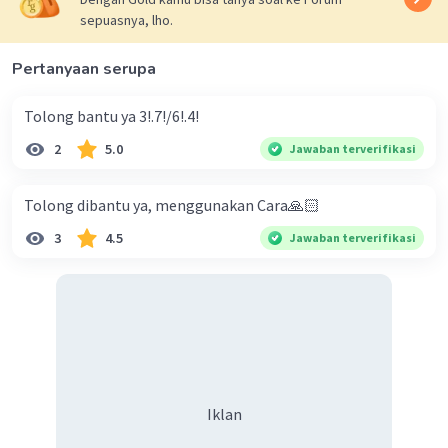
sepuasnya, lho.
Pertanyaan serupa
Tolong bantu ya 3!.7!/6!.4!
2
5.0
Jawaban terverifikasi
Tolong dibantu ya, menggunakan Cara🙏🏻
3
4.5
Jawaban terverifikasi
Iklan