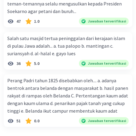
teman-temannya selalu mengusulkan kepada Presiden
kemudian diisi dengan tanah atau batu-batu
Soekarno agar petani dan buruh...
kecil untuk menjaga stabilitas dan kekokohan
menhir.
47
1.0
Jawaban terverifikasi
Proses pembuatan dolmen dan menhir pada
masa Megalitikum ini membutuhkan tenaga
Salah satu masjid tertua peninggalan dari kerajaan islam
manusia yang kuat dan alat-alat sederhana.
di pulau Jawa adalah... a. tua palopo b. mantingan c.
Meskipun teknologi dan alat-alat yang
suriansyah d. al-halal e. gayo lues
digunakan terbatas, bangunan-bangunan ini
tetap kokoh dan bertahan hingga saat ini,
36
5.0
Jawaban terverifikasi
menjadi peninggalan bersejarah yang menarik
untuk dipelajari.
Perang Padri tahun 1825 disebabkan oleh.... a. adanya
bentrok antara belanda dengan masyarakat b. hasil panen
·
5.0
(
1
)
Balas
Beri Rating
rakyat di rampas oleh Belanda C. Pertentangan kaum adat
dengan kaum ulama d. penarikan pajak tanah yang cukup
tinggi e. Belanda ikut campur membentuk kaum adat
Kevin L
Gold
Level 87
20 Desember 2023 02:02
51
0.0
Jawaban terverifikasi
Jawaban terverifikasi