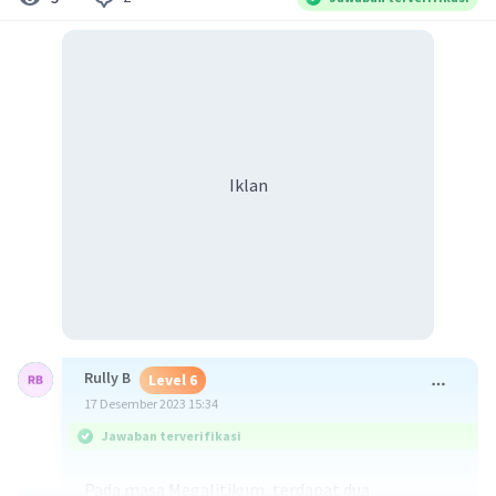
Iklan
Rully B
Level 6
17 Desember 2023 15:34
Jawaban terverifikasi
Pada masa Megalitikum, terdapat dua