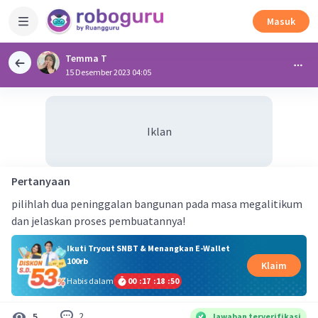
Masuk
Temma T
15 Desember 2023 04:05
Iklan
Pertanyaan
pilihlah dua peninggalan bangunan pada masa megalitikum
dan jelaskan proses pembuatannya!
Ikuti Tryout SNBT & Menangkan E-Wallet
100rb
Klaim
Habis dalam
00
:
17
:
18
:
50
2
5
Jawaban terverifikasi