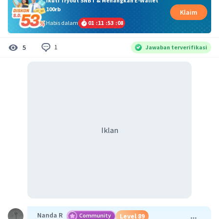
Ikuti Tryout SNBT & Menangkan E-Wallet
100rb
Klaim
Habis dalam
01
:
11
:
53
:
08
1
5
Jawaban terverifikasi
Iklan
Nanda R
Community
Level 89