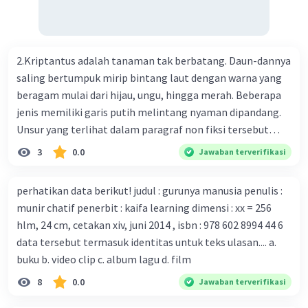
Perkembangan terbaru adalah mereka menciptakan peta
genetik virus. 4) Ilmuwan dari Australia, Kanada, hingga
Prancis ikut menciptakan berbagai jenis inokulasi
bersama sejumlah perusahaan biotek dan vaksin.
2.Kriptantus adalah tanaman tak berbatang. Daun-dannya
Beberapa waktu lalu, Kepala Laboratorium Identifikasi
saling bertumpuk mirip bintang laut dengan warna yang
Virus dari Institut Peter Doherty untuk Infeksi dan
beragam mulai dari hijau, ungu, hingga merah. Beberapa
kekebalan, Melbourne, Julian Druce, menyatakan mereka
jenis memiliki garis putih melintang nyaman dipandang.
mengembangkan virus Corona versi laboratorium dari
Unsur yang terlihat dalam paragraf non fiksi tersebut
tubuh pasien yang terinfeksi untuk uji coba. Tanggapan
adalah... A. cara menyajikan isi buku B. bahasa yang
3
0.0
Jawaban terverifikasi
yang sesuai dengan berita tersebut adalah ... A.
digunakan C. tokoh dan penokohan D. penyajian alur cerita
Pemerintah Australia telah tanggap menghadapi
perhatikan data berikut! judul : gurunya manusia penulis :
serangan virus Corona dengan menemukan vaksin virus
munir chatif penerbit : kaifa learning dimensi : xx = 256
tersebut. B. Para ilmuan perlu segera mempelajari virus
hlm, 24 cm, cetakan xiv, juni 2014 , isbn : 978 602 8994 44 6
corona yang menjadi masalah besar bagi kesehatan dunia
data tersebut termasuk identitas untuk teks ulasan.... a.
karena persebarannya sangat cepat. C. Masyarakat perlu
buku b. video clip c. album lagu d. film
mawas diri dan menjaga kesehatan dalam menghadapi
serangan virus corona yang mulai menyebar di Indonesia,
8
0.0
Jawaban terverifikasi
D. Virus corona menjadi masalah besar bagi kesehatan