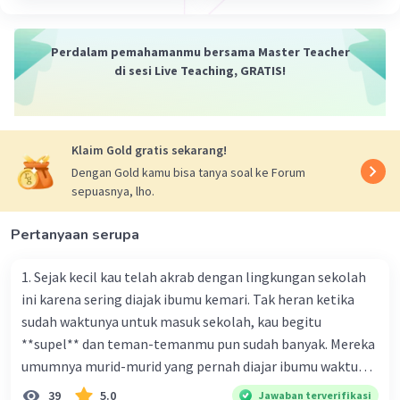
Perdalam pemahamanmu bersama Master Teacher
di sesi Live Teaching, GRATIS!
Klaim Gold gratis sekarang!
Dengan Gold kamu bisa tanya soal ke Forum
sepuasnya, lho.
Pertanyaan serupa
1. Sejak kecil kau telah akrab dengan lingkungan sekolah
ini karena sering diajak ibumu kemari. Tak heran ketika
sudah waktunya untuk masuk sekolah, kau begitu
**supel** dan teman-temanmu pun sudah banyak. Mereka
umumnya murid-murid yang pernah diajar ibumu waktu
kelas satu. Sedangkan aku? Aku waktu itu baru saja pindah
39
5.0
Jawaban terverifikasi