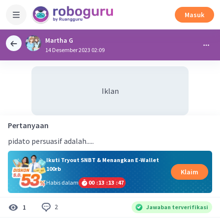
Masuk
Martha G
14 Desember 2023 02:09
Iklan
Pertanyaan
pidato persuasif adalah.....
Ikuti Tryout SNBT & Menangkan E-Wallet
100rb
Klaim
Habis dalam
00
:
13
:
13
:
47
2
1
Jawaban terverifikasi