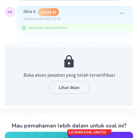
Dhia S
Level 47
19 November 2023 12:41
Jawaban terverifikasi
Jawaban nya C. Abdurrahman Wahid
Perubahan nama Irian Jaya menjadi Papua
terjadi pada masa pemerintahan Presiden
Abdurrahman Wahid pada tahun 2000.
Buka akses jawaban yang telah terverifikasi
·
5.0
(
1
)
Balas
Beri Rating
Lihat Iklan
Erwin A
Community
Level 67
20 November 2023 02:40
Jawaban terverifikasi
Mau pemahaman lebih dalam untuk soal ini?
jawabannya C
Iklan
LATIHAN SOAL GRATIS!
Perubahan nama Irian Jaya menjadi Papua