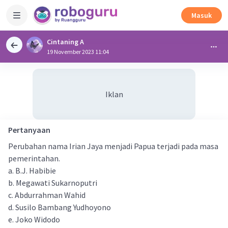
Masuk
Cintaning A
19 November 2023 11:04
Iklan
Pertanyaan
Perubahan nama Irian Jaya menjadi Papua terjadi pada masa
pemerintahan.
a. B.J. Habibie
b. Megawati Sukarnoputri
c. Abdurrahman Wahid
d. Susilo Bambang Yudhoyono
e. Joko Widodo