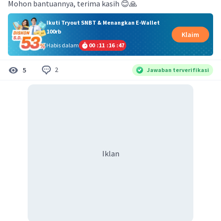
Mohon bantuannya, terima kasih 😊🙏
Ikuti Tryout SNBT & Menangkan E-Wallet
100rb
Klaim
Habis dalam
00
:
11
:
16
:
47
2
5
Jawaban terverifikasi
Iklan