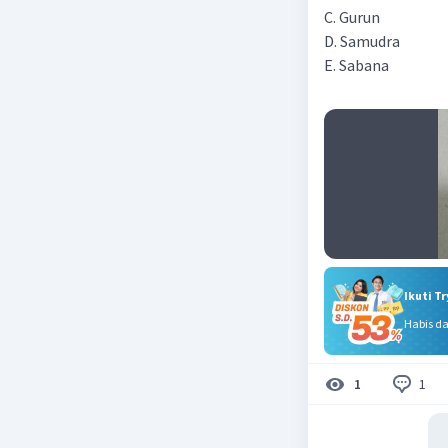
C. Gurun
D. Samudra
E. Sabana
Ikuti T
Habis d
1
1