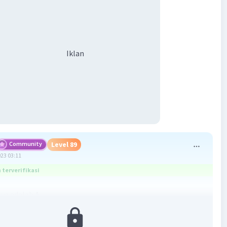
Iklan
Community
Level 89
023 03:11
terverifikasi
ya adalah A.
ga merupakan hutan yang tersusun dari satu spesies