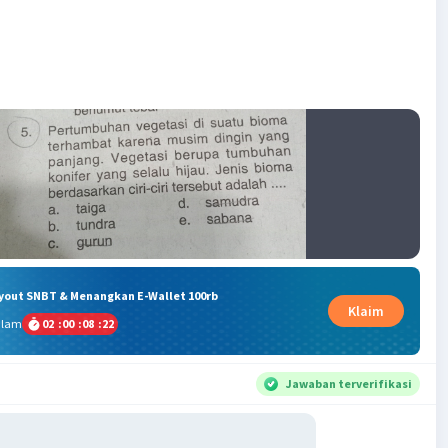
ryout SNBT & Menangkan E-Wallet 100rb
Klaim
alam
02
:
00
:
08
:
22
Jawaban terverifikasi