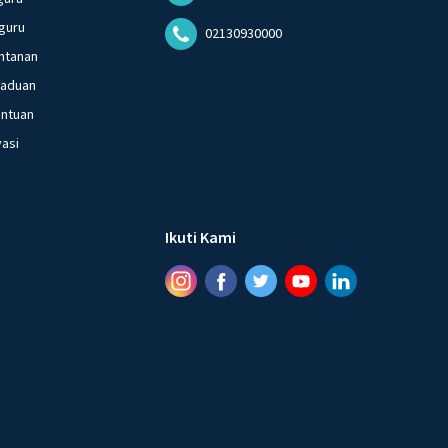
guru
02130930000
ntanan
gaduan
entuan
vasi
Ikuti Kami