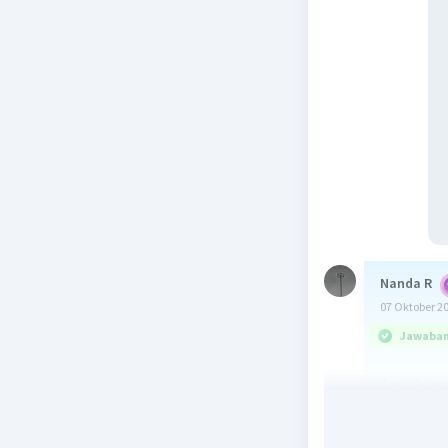
Nanda R
07 Oktober 2
Jawaban 
Jawabann
Bioma Tai