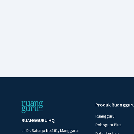
Produk Ruanggur
Ruangguru
RUANGGURU HQ
Roboguru Plus
Jl. Dr. Saharjo No.161, Manggarai
Dafa dan Lulu