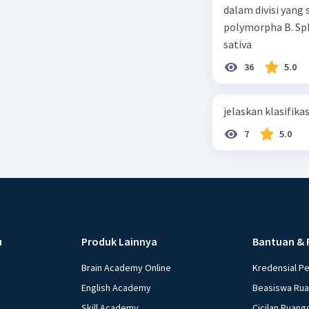
dalam divisi yang
polymorpha B. Sph
sativa
36
5.0
jelaskan klasifikas
7
5.0
u
Produk Lainnya
Bantuan & 
Brain Academy Online
Kredensial P
English Academy
Beasiswa Ru
Skill Academy
Cicilan Ruang