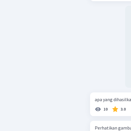
apa yang dihasilk
10
3.0
Perhatikan gamba