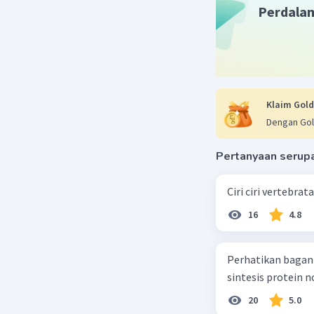
Perdala
Klaim Gold
Dengan Gol
Pertanyaan serup
Ciri ciri vertebra
16
4.8
Perhatikan bagan sintesis protei
sintesis protein 
20
5.0