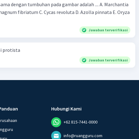
 sama dengan tumbuhan pada gambar adalah .... A. Marchantia
agnum fibriatum C. Cycas revoluta D. Azolla pinnata E. Oryza
Jawaban terverifikasi
i protista
Jawaban terverifikasi
Panduan
Hubungi Kami
erusahaan
+62 815-7441-0000
angguru
info@ruangguru.com
guru