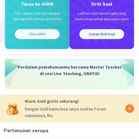
Tanya ke AiRIS
Drill Soal
Yuk, cobain chat dan belajar
Latihan soal sesuai topik yang
bareng AiRIS, teman pintarmu!
kamu mau untuk persiapan ujian
Chat AiRIS
Cobain Drill Soal
·
4.5
(
2
)
Balas
Beri Rating
Perdalam pemahamanmu bersama Master Teacher
di sesi Live Teaching, GRATIS!
Iklan
Klaim Gold gratis sekarang!
Dengan Gold kamu bisa tanya soal ke Forum
sepuasnya, lho.
Pertanyaan serupa