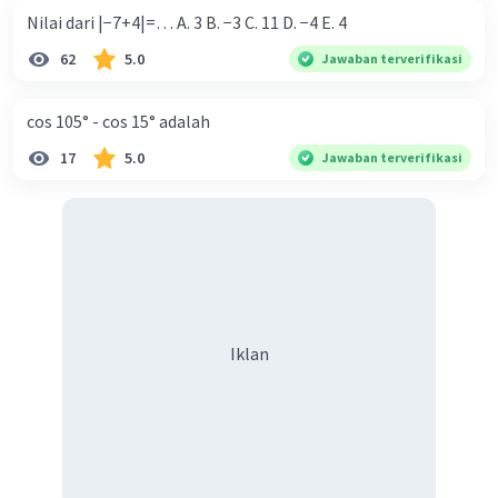
Nilai dari |−7+4|=… A. 3 B. −3 C. 11 D. −4 E. 4
62
5.0
Jawaban terverifikasi
cos 105° - cos 15° adalah
17
5.0
Jawaban terverifikasi
Iklan