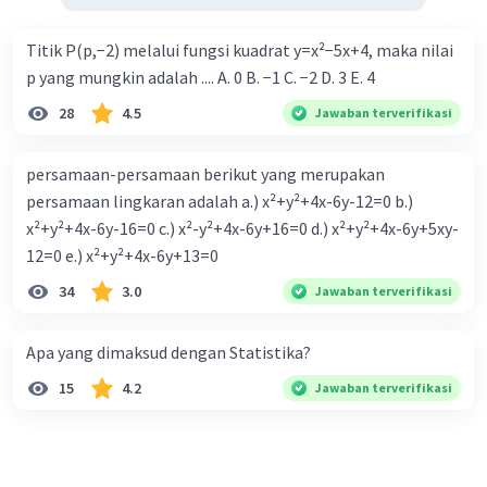
Titik P(p,−2) melalui fungsi kuadrat y=x²−5x+4, maka nilai
p yang mungkin adalah .... A. 0 B. −1 C. −2 D. 3 E. 4
28
4.5
Jawaban terverifikasi
persamaan-persamaan berikut yang merupakan
persamaan lingkaran adalah a.) x²+y²+4x-6y-12=0 b.)
x²+y²+4x-6y-16=0 c.) x²-y²+4x-6y+16=0 d.) x²+y²+4x-6y+5xy-
12=0 e.) x²+y²+4x-6y+13=0
34
3.0
Jawaban terverifikasi
Apa yang dimaksud dengan Statistika?
15
4.2
Jawaban terverifikasi