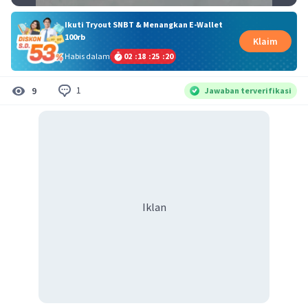
Ikuti Tryout SNBT & Menangkan E-Wallet
100rb
Klaim
Habis dalam
02
:
18
:
25
:
19
1
9
Jawaban terverifikasi
Iklan