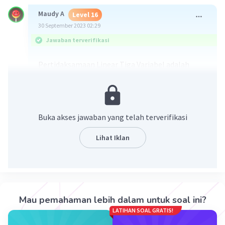
Maudy A
Level 16
30 September 2023 02:29
Jawaban terverifikasi
Pertidaksamaan Linear Tiga Variabel adalah
pertidaksamaan yang terdiri dari tiga variabel
dan setidaknya ada satu variabel yang memiliki
pangkat satu.
Ada tiga metode yang dapat digunakan untuk
Buka akses jawaban yang telah terverifikasi
menyelesaikan Pertidaksamaan Linear Tiga
Variabel, yaitu:
Lihat Iklan
Metode grafik
Metode substitusi
Metode eliminasi
Mau pemahaman lebih dalam untuk soal ini?
LATIHAN SOAL GRATIS!