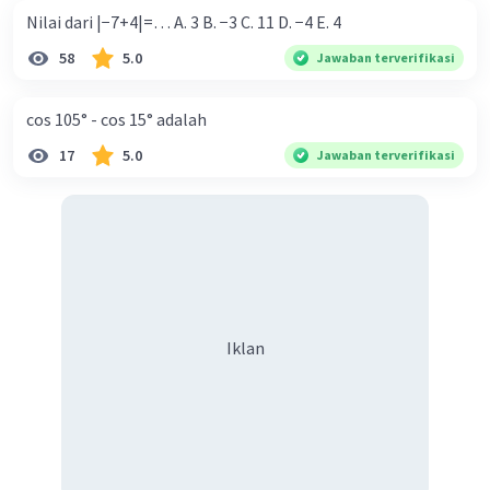
Un=a+(n-1)b
Nilai dari |−7+4|=… A. 3 B. −3 C. 11 D. −4 E. 4
121=2+(n-1)9
58
5.0
Jawaban terverifikasi
121=2+9n-9
cos 105° - cos 15° adalah
121=9n-7
17
5.0
Jawaban terverifikasi
9n=128
n=14,2
n=14
C. BERAPA BANYAK SUKUNYA?
Iklan
Un=a+(n-1)b
240=2+(n-1)9
240=2+9n-9