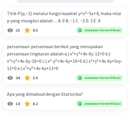
240=9n-7
Titik P(p,−2) melalui fungsi kuadrat y=x²−5x+4, maka nilai
9n=247
p yang mungkin adalah .... A. 0 B. −1 C. −2 D. 3 E. 4
n=27,4
23
4.5
Jawaban terverifikasi
n=27
persamaan-persamaan berikut yang merupakan
persamaan lingkaran adalah a.) x²+y²+4x-6y-12=0 b.)
·
0.0
(
0
)
Balas
Beri Rating
x²+y²+4x-6y-16=0 c.) x²-y²+4x-6y+16=0 d.) x²+y²+4x-6y+5xy-
12=0 e.) x²+y²+4x-6y+13=0
34
3.0
Jawaban terverifikasi
Apa yang dimaksud dengan Statistika?
14
4.2
Jawaban terverifikasi