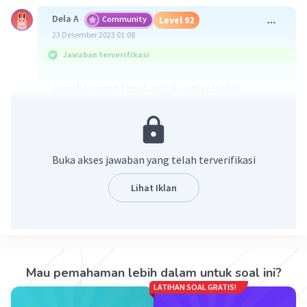
Dela A
Community
Level 92
23 Desember 2023 01:08
Jawaban terverifikasi
Jawaban yang tepat untuk soal tersebut
Soal A.
Suku tengah barisan tersebut adalah
121
Soal B.
Suku tengah barisan tersebut
merupakan barisan ke 18 atau U18
Buka akses jawaban yang telah terverifikasi
Soal C.
banyak suku barisan tersebut adalah 35
Lihat Iklan
Penjelasan mengenai langkah-langkahnya ada di
gambar yaa
Mau pemahaman lebih dalam untuk soal ini?
LATIHAN SOAL GRATIS!