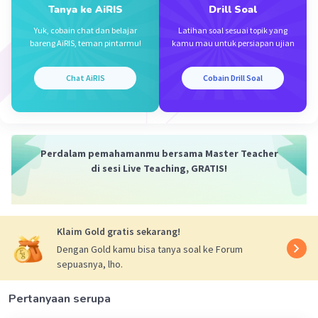
Tanya ke AiRIS
Drill Soal
Yuk, cobain chat dan belajar
Latihan soal sesuai topik yang
bareng AiRIS, teman pintarmu!
kamu mau untuk persiapan ujian
·
0.0
(
0
)
Balas
Beri Rating
Chat AiRIS
Cobain Drill Soal
Mazaya M
Community
Level 25
23 Desember 2023 01:10
A. CARI SUKU TENGAH
Perdalam pemahamanmu bersama Master Teacher
di sesi Live Teaching, GRATIS!
Un=240
Iklan
Ut = a+Un / 2
= 2+240 / 2
Klaim Gold gratis sekarang!
Dengan Gold kamu bisa tanya soal ke Forum
= 121
sepuasnya, lho.
B. SUKU KEBERAPAKAH SUKU TENGAHNYA ?
Pertanyaan serupa