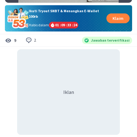
Ikuti Tryout SNBT & Menangkan E-Wallet
100rb
Klaim
Habis dalam
01
:
09
:
33
:
24
2
9
Jawaban terverifikasi
Iklan