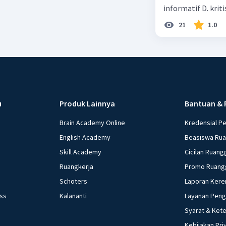
informatif D. kriti
21
1.0
u
Produk Lainnya
Bantuan & 
Brain Academy Online
Kredensial P
English Academy
Beasiswa Ru
Skill Academy
Cicilan Ruang
Ruangkerja
Promo Ruang
Schoters
Laporan Kere
ess
Kalananti
Layanan Pen
Syarat & Ket
Kebijakan Pri