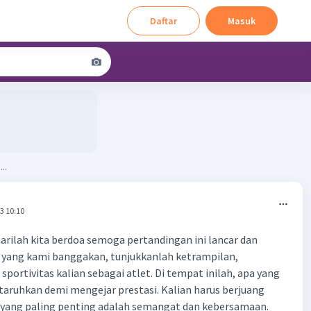
Daftar
Masuk
..
3 10:10
ilah kita berdoa semoga pertandingan ini lancar dan
k yang kami banggakan, tunjukkanlah ketrampilan,
portivitas kalian sebagai atlet. Di tempat inilah, apa yang
ertaruhkan demi mengejar prestasi. Kalian harus berjuang
l yang paling penting adalah semangat dan kebersamaan.