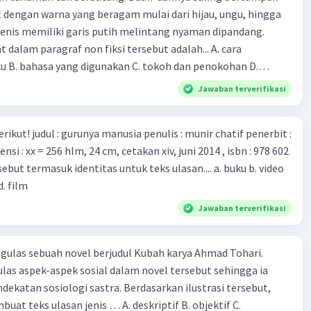
 ilmuan perlu segera mempelajari virus corona yang menjadi
t dengan warna yang beragam mulai dari hijau, ungu, hingga
i kesehatan dunia karena persebarannya sangat cepat. C.
enis memiliki garis putih melintang nyaman dipandang.
 mawas diri dan menjaga kesehatan dalam menghadapi
dalam paragraf non fiksi tersebut adalah... A. cara
rona yang mulai menyebar di Indonesia, D. Virus corona
ku B. bahasa yang digunakan C. tokoh dan penokohan D.
besar bagi kesehatan manusia.
ita
Jawaban terverifikasi
munir chatif penerbit :
d. film
Jawaban terverifikasi
ulas sebuah novel berjudul Kubah karya Ahmad Tohari.
las aspek-aspek sosial dalam novel tersebut sehingga ia
ogi sastra. Berdasarkan ilustrasi tersebut,
eks ulasan jenis … A. deskriptif B. objektif C.