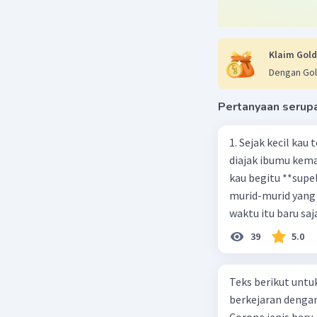
Klaim Gold
Dengan Gol
Pertanyaan serup
1. Sejak kecil kau
diajak ibumu kema
kau begitu **sup
murid-murid yang 
waktu itu baru saj
39
5.0
Teks berikut untu
berkejaran denga
Corona jenis baru.