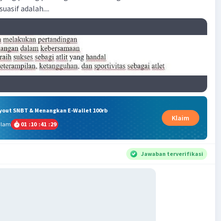
suasif adalah....
ryout SNBT & Menangkan E-Wallet 100rb
Klaim
alam
01
:
10
:
41
:
29
Jawaban terverifikasi