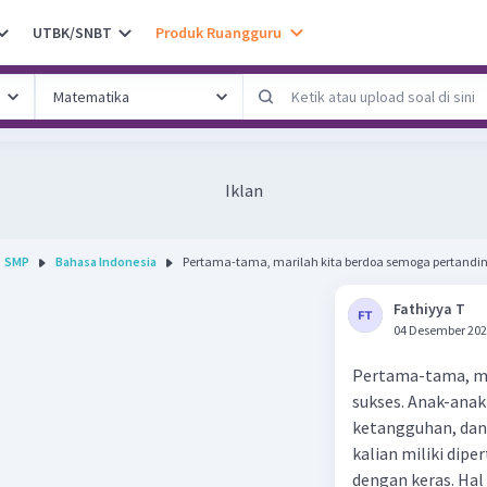
UTBK/SNBT
Produk Ruangguru
Iklan
SMP
Bahasa Indonesia
Pertama-tama, marilah kita berdoa semoga pertandin.
Fathiyya T
04 Desember 202
Pertama-tama, mar
sukses. Anak-ana
ketangguhan, dan s
kalian miliki dip
dengan keras. Ha