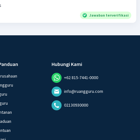
s
Jawaban terverifikasi
Panduan
Hubungi Kami
erusahaan
+62 815-7441-0000
angguru
info@ruangguru.com
guru
guru
02130930000
ntanan
gaduan
entuan
vasi