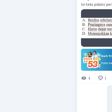
Isi teks pidato per
Ikuti T
Habis d
1
1