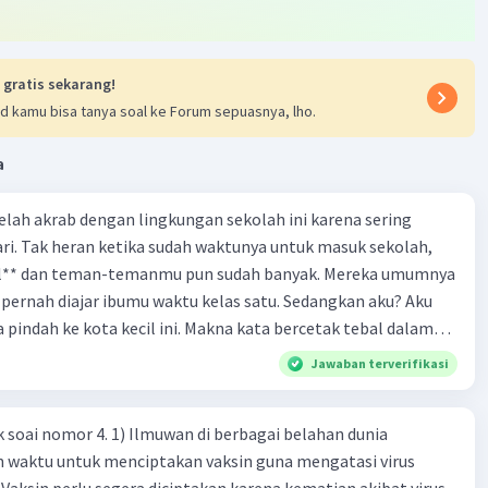
 gratis sekarang!
d kamu bisa tanya soal ke Forum sepuasnya, lho.
a
 telah akrab dengan lingkungan sekolah ini karena sering
ri. Tak heran ketika sudah waktunya untuk masuk sekolah,
el** dan teman-temanmu pun sudah banyak. Mereka umumnya
pernah diajar ibumu waktu kelas satu. Sedangkan aku? Aku
a pindah ke kota kecil ini. Makna kata bercetak tebal dalam
kutipan cerpen tersebut adalah .... A. ramah C. santun B. sopan D. baik
Jawaban terverifikasi
k soai nomor 4. 1) Ilmuwan di berbagai belahan dunia
n waktu untuk menciptakan vaksin guna mengatasi virus
 Vaksin perlu segera diciptakan karena kematian akibat virus