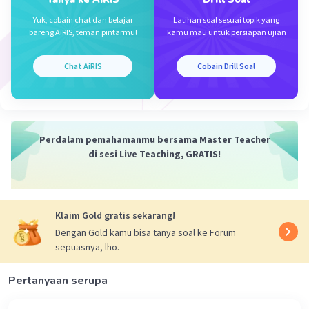
SO4^2-.
Yuk, cobain chat dan belajar
Latihan soal sesuai topik yang
bareng AiRIS, teman pintarmu!
kamu mau untuk persiapan ujian
·
0.0
(
0
)
Balas
Beri Rating
Chat AiRIS
Cobain Drill Soal
Perdalam pemahamanmu bersama Master Teacher
Iklan
di sesi Live Teaching, GRATIS!
Klaim Gold gratis sekarang!
Dengan Gold kamu bisa tanya soal ke Forum
sepuasnya, lho.
Pertanyaan serupa