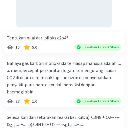
Tentukan nilai dari biloks c2o4²-
10
5.0
Jawaban terverifikasi
Bahaya gas karbon monoksida terhadap manusia adalah ....
a. mempercepat perkaratan logam b. mengurangi kadar
CO2 di udara c. merusak lapisan ozon d. menyebabkan
penyakit paru-paru e. mudah bereaksi dengan
haemoglobin
28
1.0
Jawaban terverifikasi
Selesaikan dan setarakan reaksi berikut: a). C3H8 + O2-----
&gt; .....+..... b).C4H10 + O2----&gt;.......+......