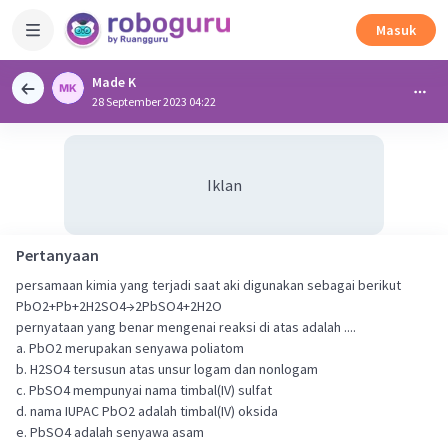
Masuk
Made K
28 September 2023 04:22
Iklan
Pertanyaan
persamaan kimia yang terjadi saat aki digunakan sebagai berikut
PbO2+Pb+2H2SO4→2PbSO4+2H2O
pernyataan yang benar mengenai reaksi di atas adalah ....
a. PbO2 merupakan senyawa poliatom
b. H2SO4 tersusun atas unsur logam dan nonlogam
c. PbSO4 mempunyai nama timbal(IV) sulfat
d. nama IUPAC PbO2 adalah timbal(IV) oksida
e. PbSO4 adalah senyawa asam