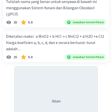
Tulislah nama yang benar untuk senyawa di bawah ini
menggunakan Sistem Yunani dan Bilangan Oksidasi!
(j)PCI5
35
5.0
Jawaban terverifikasi
Diketahui reaksi : a MnO2 + b HCl → c MnCl2 + d H2O +e Cl2
Harga koefisien a, b, c, d, dan e secara berturut-turut
adalah ...
25
5.0
Jawaban terverifikasi
Iklan