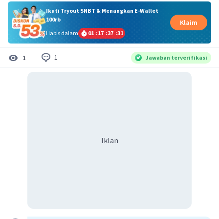
Ikuti Tryout SNBT & Menangkan E-Wallet
100rb
Klaim
Habis dalam
01
:
17
:
37
:
30
1
1
Jawaban terverifikasi
Iklan