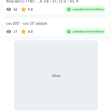
Nilai dari |−7+4|=… A. 3 B. −3 C. 11 D. −4 E. 4
62
5.0
Jawaban terverifikasi
cos 105° - cos 15° adalah
17
5.0
Jawaban terverifikasi
Iklan