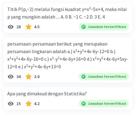
Titik P(p,−2) melalui fungsi kuadrat y=x²−5x+4, maka nilai
p yang mungkin adalah .... A. 0 B. −1 C. −2 D. 3 E. 4
28
4.5
Jawaban terverifikasi
persamaan-persamaan berikut yang merupakan
persamaan lingkaran adalah a.) x²+y²+4x-6y-12=0 b.)
x²+y²+4x-6y-16=0 c.) x²-y²+4x-6y+16=0 d.) x²+y²+4x-6y+5xy-
12=0 e.) x²+y²+4x-6y+13=0
34
3.0
Jawaban terverifikasi
Apa yang dimaksud dengan Statistika?
15
4.2
Jawaban terverifikasi