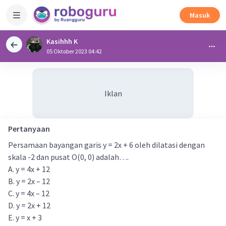
Masuk
Kasihhh K
05 Oktober 2023 04:42
Iklan
Pertanyaan
Persamaan bayangan garis y = 2x + 6 oleh dilatasi dengan
skala -2 dan pusat O(0, 0) adalah….
A. y = 4x + 12
B. y = 2x – 12
C. y = 4x – 12
D. y = 2x + 12
E. y = x + 3