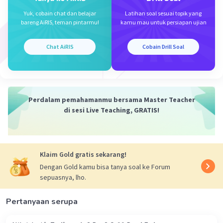
Yuk, cobain chat dan belajar
Latihan soal sesuai topik yang
bareng AiRIS, teman pintarmu!
kamu mau untuk persiapan ujian
Chat AiRIS
Cobain Drill Soal
Iklan
Perdalam pemahamanmu bersama Master Teacher
di sesi Live Teaching, GRATIS!
Klaim Gold gratis sekarang!
Dengan Gold kamu bisa tanya soal ke Forum
sepuasnya, lho.
Pertanyaan serupa