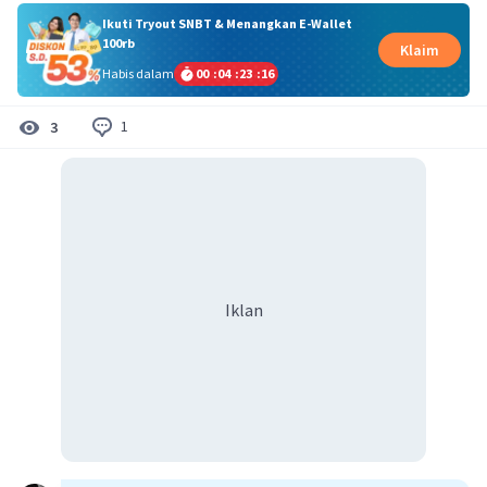
Ikuti Tryout SNBT & Menangkan E-Wallet
100rb
Klaim
Habis dalam
00
:
04
:
23
:
16
1
3
Iklan