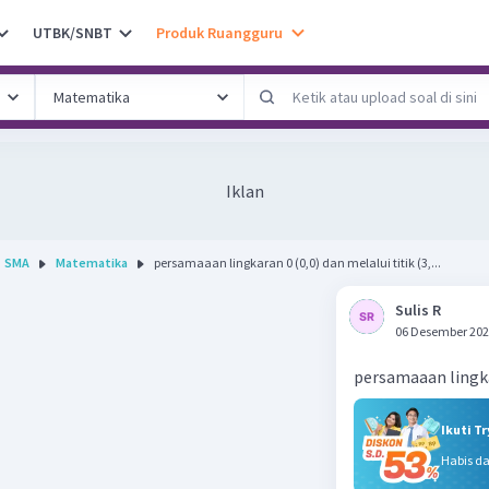
UTBK/SNBT
Produk Ruangguru
Iklan
SMA
Matematika
persamaaan lingkaran 0 (0,0) dan melalui titik (3,...
Sulis R
06 Desember 202
persamaaan lingkar
Ikuti T
Habis d