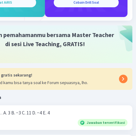
at AiRIS
Cobain Drill Soal
·
0.0
(
0
)
Balas
ating
m pemahamanmu bersama Master Teacher
di sesi Live Teaching, GRATIS!
Iklan
 gratis sekarang!
d kamu bisa tanya soal ke Forum sepuasnya, lho.
a
Nilai dari |−7+4|=… A. 3 B. −3 C. 11 D. −4 E. 4
Jawaban terverifikasi