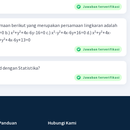
Jawaban terverifikasi
aan berikut yang merupakan persamaan lingkaran adalah
=0 b.) x²+y²+4x-6y-16=0 c.) x²-y²+4x-6y+16=0 d.) x²+y²+4x-
2=0 e.) x²+y²+4x-6y+13=0
Jawaban terverifikasi
 dengan Statistika?
Jawaban terverifikasi
Panduan
Hubungi Kami