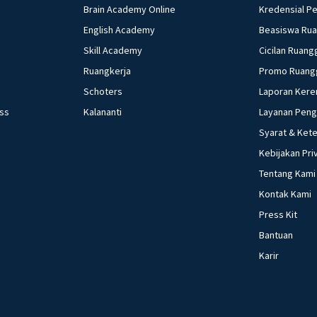
Brain Academy Online
Kredensial P
English Academy
Beasiswa Ru
Skill Academy
Cicilan Ruang
Ruangkerja
Promo Ruang
Schoters
Laporan Kere
ess
Kalananti
Layanan Pen
Syarat & Ket
Kebijakan Pri
Tentang Kami
Kontak Kami
Press Kit
Bantuan
Karir