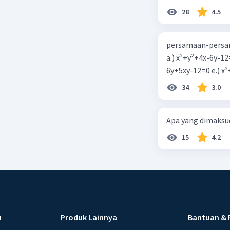
28
4.5
persamaan-persam
a.) x²+y²+4x-6y-12
6y+5xy-1
34
3.0
Apa yang dimaksud
15
4.2
u
Produk Lainnya
Bantuan & 