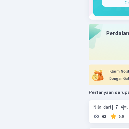
Ch
Beri R
Perdala
Klaim Gold
Dengan Gol
Pertanyaan serup
62
5.0