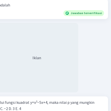
 adalah
Jawaban terverifikasi
Iklan
alui fungsi kuadrat y=x²−5x+4, maka nilai p yang mungkin
 C. −2 D. 3 E. 4