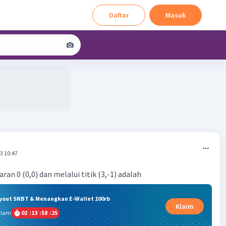
Daftar
Masuk
3 10:47
an 0 (0,0) dan melalui titik (3,-1) adalah
ryout SNBT & Menangkan E-Wallet 100rb
Klaim
alam
02
:
13
:
58
:
25