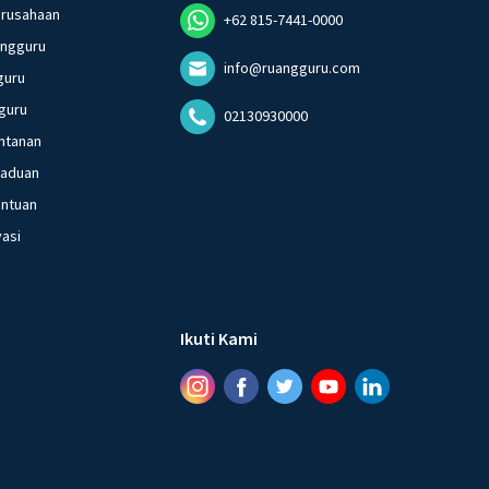
erusahaan
+62 815-7441-0000
angguru
info@ruangguru.com
guru
guru
02130930000
ntanan
gaduan
entuan
vasi
Ikuti Kami