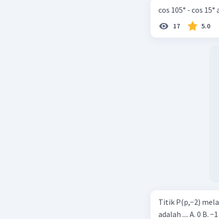
cos 105° - cos 15°
17
5.0
Titik P(p,−2) mel
adalah .... A. 0 B. −1