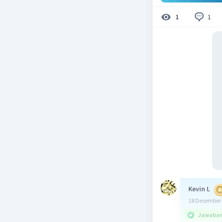
1
1
Kevin L
18 Desember 
Jawaban 