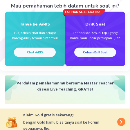
6. Terjadi perkawinan tidak acak.
Mau pemahaman lebih dalam untuk soal ini?
LATIHAN SOAL GRATIS!
Berdasarkan penjelasan di atas maka jawabannya
adalah B.
Tanya ke AiRIS
Drill Soal
·
5.0
(
1
)
Balas
Beri Rating
Yuk, cobain chat dan belajar
Latihan soal sesuai topik yang
bareng AiRIS, teman pintarmu!
kamu mau untuk persiapan ujian
Chat AiRIS
Cobain Drill Soal
Iklan
Perdalam pemahamanmu bersama Master Teacher
di sesi Live Teaching, GRATIS!
Klaim Gold gratis sekarang!
Dengan Gold kamu bisa tanya soal ke Forum
sepuasnya, lho.