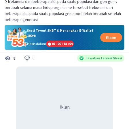
D frekuensi dari beberapa alel pada suatu populasi dari gen-gen v
berubah selama masa hidup organisme tersebut frekuensi dari
beberapa alel pada suatu populasi gene pool telah berubah setelah
beberapa generasi
Ikuti Tryout SNBT & Menangkan E-Wallet
100rb
Klaim
Habis dalam
01
:
09
:
18
:
04
1
8
Jawaban terverifikasi
Iklan