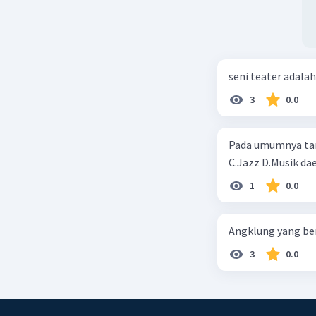
seni teater adalah.
3
0.0
Pada umumnya tari tradis
C.Jazz D.Musik dae
1
0.0
Angklung yang ber
3
0.0