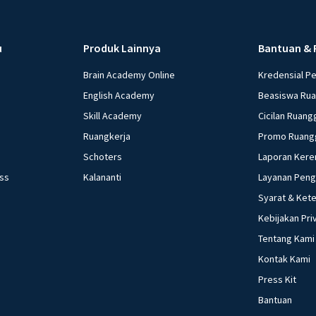
u
Produk Lainnya
Bantuan & 
Brain Academy Online
Kredensial P
English Academy
Beasiswa Ru
Skill Academy
Cicilan Ruang
Ruangkerja
Promo Ruang
Schoters
Laporan Kere
ess
Kalananti
Layanan Pen
Syarat & Ket
Kebijakan Pri
Tentang Kami
Kontak Kami
Press Kit
Bantuan