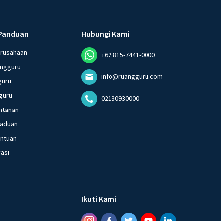
Panduan
Hubungi Kami
erusahaan
+62 815-7441-0000
angguru
info@ruangguru.com
guru
guru
02130930000
ntanan
gaduan
entuan
vasi
Ikuti Kami