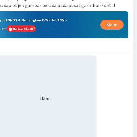
hadap objek gambar berada pada pusat garis horizontal
ryout SNBT & Menangkan E-Wallet 100rb
Klaim
alam
01
:
11
:
41
:
56
Iklan