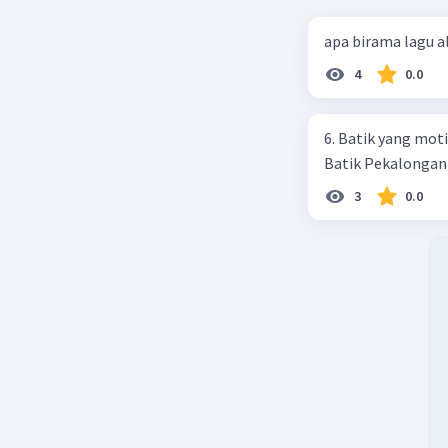
apa birama lagu 
4
0.0
6. Batik yang moti
Batik Pekalongan c
3
0.0