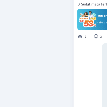
D. Sudut mata ter
Ikuti T
Habis d
2
2