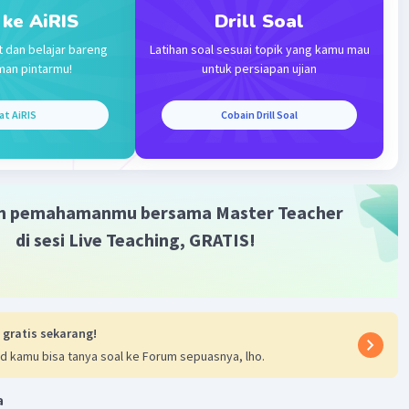
🄸🄽🄶
 ke AiRIS
Drill Soal
t dan belajar bareng
Latihan soal sesuai topik yang kamu mau
🅰 🅺🅰🆂🅸🅷. 🅜🅞🅗🅞🅝 🅜🅐🅐🅕 🅙🅘🅚🅐
man pintarmu!
untuk persiapan ujian
 🅨🅐🅐 🙏🙏
at AiRIS
Cobain Drill Soal
·
5.0
(
1
)
Balas
ating
 B
Level 100
023 00:31
m pemahamanmu bersama Master Teacher
di sesi Live Teaching, GRATIS!
 nya
(C)
Iklan
·
0.0
(
0
)
Balas
ating
 gratis sekarang!
d kamu bisa tanya soal ke Forum sepuasnya, lho.
a