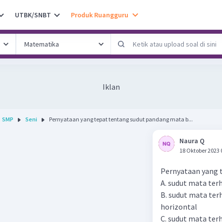
UTBK/SNBT
Produk Ruangguru
Iklan
SMP
Seni
Pernyataan yang tepat tentang sudut pandang mata b...
Naura Q
18 Oktober 2023 
Pernyataan yang t
A. sudut mata ter
B. sudut mata ter
horizontal
C. sudut mata ter