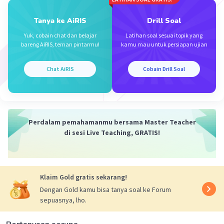
Syifa R
Level 1
Tanya ke AiRIS
Drill Soal
03 Desember 2023 03:20
Yuk, cobain chat dan belajar
Latihan soal sesuai topik yang
B.sehingga bangsa Indonesia harus memperkokoh
bareng AiRIS, teman pintarmu!
kamu mau untuk persiapan ujian
Iklan
Chat AiRIS
Cobain Drill Soal
·
0.0
(
0
)
Balas
Beri Rating
Perdalam pemahamanmu bersama Master Teacher
di sesi Live Teaching, GRATIS!
Klaim Gold gratis sekarang!
Dengan Gold kamu bisa tanya soal ke Forum
sepuasnya, lho.