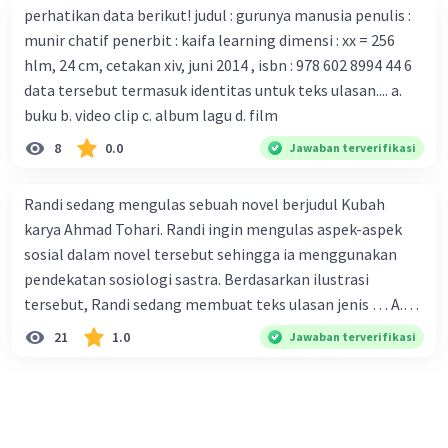
perhatikan data berikut! judul : gurunya manusia penulis :
serangan virus Corona dengan menemukan vaksin virus
munir chatif penerbit : kaifa learning dimensi : xx = 256
tersebut. B. Para ilmuan perlu segera mempelajari virus
hlm, 24 cm, cetakan xiv, juni 2014 , isbn : 978 602 8994 44 6
corona yang menjadi masalah besar bagi kesehatan dunia
data tersebut termasuk identitas untuk teks ulasan.... a.
karena persebarannya sangat cepat. C. Masyarakat perlu
buku b. video clip c. album lagu d. film
mawas diri dan menjaga kesehatan dalam menghadapi
serangan virus corona yang mulai menyebar di Indonesia,
8
0.0
Jawaban terverifikasi
D. Virus corona menjadi masalah besar bagi kesehatan
manusia.
Randi sedang mengulas sebuah novel berjudul Kubah
karya Ahmad Tohari. Randi ingin mengulas aspek-aspek
sosial dalam novel tersebut sehingga ia menggunakan
pendekatan sosiologi sastra. Berdasarkan ilustrasi
tersebut, Randi sedang membuat teks ulasan jenis … A.
deskriptif B. objektif C. informatif D. kritis
21
1.0
Jawaban terverifikasi