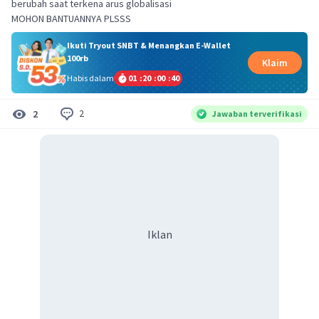
berubah saat terkena arus globalisasi
MOHON BANTUANNYA PLSSS
Ikuti Tryout SNBT & Menangkan E-Wallet
100rb
Klaim
Habis dalam
01
:
20
:
00
:
40
2
2
Jawaban terverifikasi
Iklan