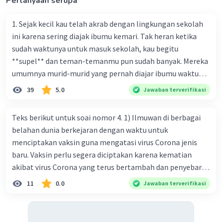
Pertanyaan serupa
1. Sejak kecil kau telah akrab dengan lingkungan sekolah
ini karena sering diajak ibumu kemari. Tak heran ketika
sudah waktunya untuk masuk sekolah, kau begitu
**supel** dan teman-temanmu pun sudah banyak. Mereka
umumnya murid-murid yang pernah diajar ibumu waktu
kelas satu. Sedangkan aku? Aku waktu itu baru saja pindah
39
5.0
Jawaban terverifikasi
ke kota kecil ini. Makna kata bercetak tebal dalam kutipan
cerpen tersebut adalah .... A. ramah C. santun B. sopan D.
Teks berikut untuk soai nomor 4. 1) Ilmuwan di berbagai
baik
belahan dunia berkejaran dengan waktu untuk
menciptakan vaksin guna mengatasi virus Corona jenis
baru. Vaksin perlu segera diciptakan karena kematian
akibat virus Corona yang terus bertambah dan penyebaran
virus yang kian meluas. 2) Pada Jum'at (7-2-2020), Komisi
11
0.0
Jawaban terverifikasi
Kesehatan Nasional Cina mencatat jumlah kematian
akibat virus Corona baru telah mencapai 636 kasus,
sedangkan jumlah warga yang terinfeksi menjadi 31.161