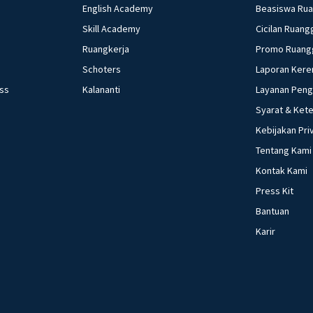
DPRD b. anggota K
English Academy
Beasiswa Ru
politik 10.Indone
Skill Academy
Cicilan Ruang
politika, yaitu ek
Ruangkerja
Promo Ruang
pada tingkat pemeri
Schoters
Laporan Kere
perangkat desa 1
ess
Kalananti
Layanan Pen
mandiri. Anggota 
Syarat & Ket
Memperhatikan pe
.... a. presiden b.
Kebijakan Pri
Perlindungan kon
Tentang Kami
Kebebasan untuk b
Kontak Kami
dikendalikan peme
Press Kit
a. (1), (2), (3), (4),
Bantuan
13.Tiap negara me
Karir
pemerintahannya.
macam sistem peme
pemerintahan .... 
14.Dalam penyele
daerah, sangat b