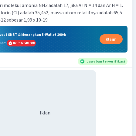
ari molekul amonia NH3 adalah 17, jika Ar N = 14 dan Ar H = 1.
lorin (CI) adalah 35,452, massa atom relatifnya adalah 65,5.
12 sebesar 1,99 x 10-19
ryout SNBT & Menangkan E-Wallet 100rb
Klaim
alam
02
:
16
:
48
:
07
Jawaban terverifikasi
Iklan