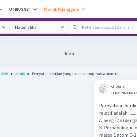
UTBK/SNBT
Produk Ruangguru
Iklan
SMA
Kimia
Pernyataan berikut yang benar tentang massa atom r...
Silvia A
11 Mei 2024 06:4
Pernyataan berik
relatif adalah ......
A. Seng (Zn) deng
B. Perbandingan 
massa 1 atom C-1