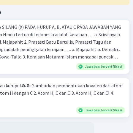
a
 SILANG (X) PADA HURUF A, B, ATAU C PADA JAWABAN YANG
 Hindu tertua di Indonesia adalah kerajaan …. a. Sriwijaya b.
 d. Majapahit 2. Prasasti Batu Bertulis, Prasasti Tugu dan
pi adalah peninggalan kerajaan …. a. Majapahit b. Demak c.
Gowa-Tallo 3. Kerajaan Mataram Islam mencapai puncak
a pemerintahan …. a. Hayam Wuruk b. Sultan Agung c. Sultan
Jawaban terverifikasi
. Sultan Hasanudin 4. Kerajaan Islam pertama di Indonesia
b. Demak c. Gowa-Tallo d. Samudra Pasai 5. Berikut adalah
 mau kumpul🙏🙏 Gambarkan pembentukan kovalen dari atom
aan Islam, kecuali … a. Masjid Demak b. Menara Kudus c. Candi
Atom H dengan C 2. Atom H, C dan O 3. Atom H, C dan Cl 4.
ok Pesantren 6. Kerajaan Majapahit dikenal dengan kerajaan
 a. Permaisuri yang cantik-cantik b. Angkatan darat yang
a yang bijak d. Kekuatan maritim yang besar 7. Berikut ini yang
Jawaban terverifikasi
nampakan alam adalah …. a. Sungai b. Pelabuhan c. Danau d.
 yang menjorok ke laut dinamakan …. a. Lembah b. Teluk c.
. Wilayah Indonesia dibagi menjadi …. waktu. a. 3 bagian b. 4