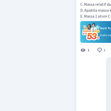
C. Massa relatif d
D. Apabila massa k
E. Massa 1 atom C-
Ikuti T
Habis d
1
1