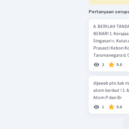
Pertanyaan serup
A. BERILAH TANDA
BENAR! 1. Kerajaan
Singasari c. Kutai
Prasasti Kebon Ko
Tarumanegara d. 
kejayaan pada mas
2
5.0
Ageng Tirtayasa d
adalah …. a. Aceh 
dijawab plis kak
peninggalan keraj
atom berikut ! 1. 
Borobudur d. Pond
Atom P dan Br
yang mempunyai ….
banyak c. Raja-raj
1
5.0
bukan termasuk ke
Gunung 8. Daratan
Selat d. Tanjung 9