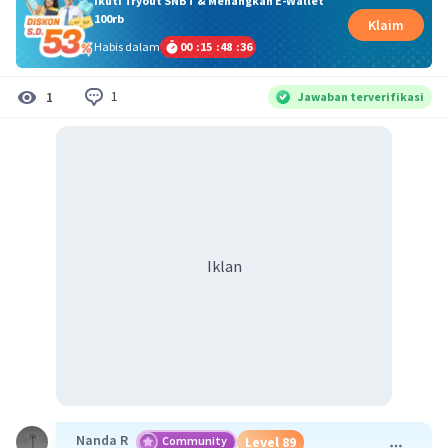
Ikuti Tryout SNBT & Menangkan E-Wallet
100rb
Klaim
Habis dalam
00
:
15
:
48
:
36
1
1
Jawaban terverifikasi
Iklan
Nanda R
Community
Level 89