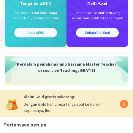
Tanya ke AiRIS
Drill Soal
= √128
= 8√2 cm
Yuk, cobain chat dan belajar
Latihan soal sesuai topik yang
Segitiga BPG adalah segitiga sama kaki
bareng AiRIS, teman pintarmu!
kamu mau untuk persiapan ujian
·
0.0
(
0
)
Balas
Beri Rating
Chat AiRIS
Cobain Drill Soal
Perdalam pemahamanmu bersama Master Teacher
di sesi Live Teaching, GRATIS!
Iklan
Klaim Gold gratis sekarang!
Dengan Gold kamu bisa tanya soal ke Forum
sepuasnya, lho.
Pertanyaan serupa