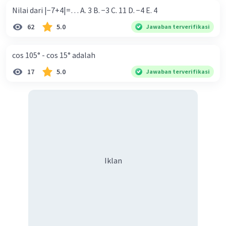
Nilai dari |−7+4|=… A. 3 B. −3 C. 11 D. −4 E. 4
62
5.0
Jawaban terverifikasi
cos 105° - cos 15° adalah
17
5.0
Jawaban terverifikasi
Iklan