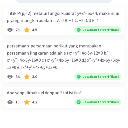
Titik P(p,−2) melalui fungsi kuadrat y=x²−5x+4, maka nilai
p yang mungkin adalah .... A. 0 B. −1 C. −2 D. 3 E. 4
28
4.5
Jawaban terverifikasi
persamaan-persamaan berikut yang merupakan
persamaan lingkaran adalah a.) x²+y²+4x-6y-12=0 b.)
x²+y²+4x-6y-16=0 c.) x²-y²+4x-6y+16=0 d.) x²+y²+4x-6y+5xy-
12=0 e.) x²+y²+4x-6y+13=0
34
3.0
Jawaban terverifikasi
Apa yang dimaksud dengan Statistika?
15
4.2
Jawaban terverifikasi