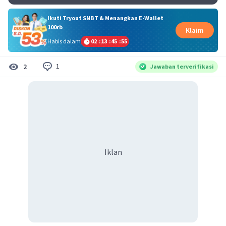
Ikuti Tryout SNBT & Menangkan E-Wallet
100rb
Klaim
Habis dalam
02
:
13
:
45
:
55
1
2
Jawaban terverifikasi
Iklan