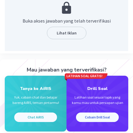
15P5 = 360.360
15P10 = 15! / (15 - 10)!
Buka akses jawaban yang telah terverifikasi
15P5 = 15! / 5!
15P5 = 15x14x13x12x11x10x9x8x7x6x5! / 5!
Lihat Iklan
15P5 = 15x14x13x12x11x10x9x8x7x6
15P5 = 10.897.286.400
semoga membantu.
Mau jawaban yang terverifikasi?
·
5.0
(
1
)
Balas
Beri Rating
LATIHAN SOAL GRATIS!
Tanya ke AiRIS
Drill Soal
Yuk, cobain chat dan belajar
Latihan soal sesuai topik yang
bareng AiRIS, teman pintarmu!
kamu mau untuk persiapan ujian
Chat AiRIS
Cobain Drill Soal
Iklan