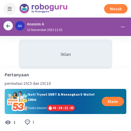
Masuk
Anonim A
AA
12 November 2023 21:01
Iklan
Pertanyaan
permutasi 15C5 dan 15C10
Ikuti Tryout SNBT & Menangkan E-Wallet
100rb
Klaim
Habis dalam
01
:
14
:
12
:
34
1
1