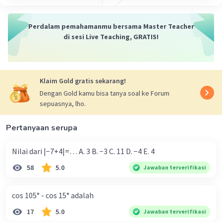
Perdalam pemahamanmu bersama Master Teacher
di sesi Live Teaching, GRATIS!
Klaim Gold gratis sekarang!
Dengan Gold kamu bisa tanya soal ke Forum
sepuasnya, lho.
Pertanyaan serupa
Nilai dari |−7+4|=… A. 3 B. −3 C. 11 D. −4 E. 4
58
5.0
Jawaban terverifikasi
cos 105° - cos 15° adalah
17
5.0
Jawaban terverifikasi