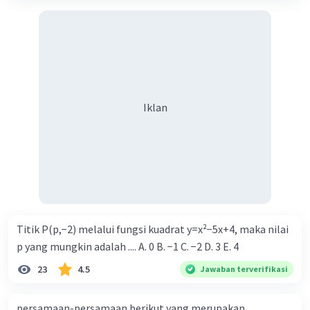
Iklan
Titik P(p,−2) melalui fungsi kuadrat y=x²−5x+4, maka nilai
p yang mungkin adalah .... A. 0 B. −1 C. −2 D. 3 E. 4
23
4.5
Jawaban terverifikasi
persamaan-persamaan berikut yang merupakan