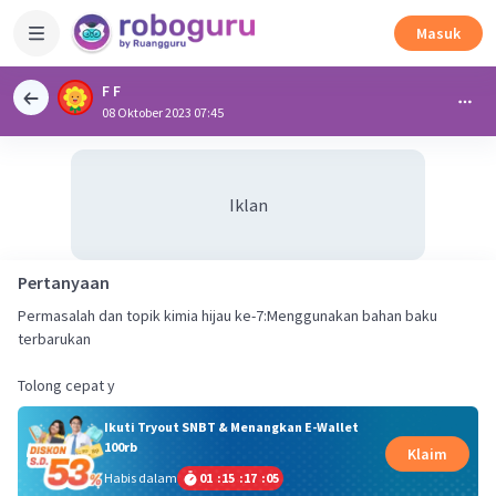
Masuk
F F
08 Oktober 2023 07:45
Iklan
Pertanyaan
Permasalah dan topik kimia hijau ke-7:Menggunakan bahan baku
terbarukan
Tolong cepat y
Ikuti Tryout SNBT & Menangkan E-Wallet
100rb
Klaim
Habis dalam
01
:
15
:
17
:
04