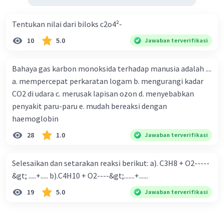
·
4.0
(
3
)
Balas
Beri Rating
Tentukan nilai dari biloks c2o4²-
10
5.0
Jawaban terverifikasi
Bahaya gas karbon monoksida terhadap manusia adalah ....
a. mempercepat perkaratan logam b. mengurangi kadar
Iklan
CO2 di udara c. merusak lapisan ozon d. menyebabkan
penyakit paru-paru e. mudah bereaksi dengan
haemoglobin
28
1.0
Jawaban terverifikasi
Selesaikan dan setarakan reaksi berikut: a). C3H8 + O2-----
&gt; .....+..... b).C4H10 + O2----&gt;.......+......
19
5.0
Jawaban terverifikasi