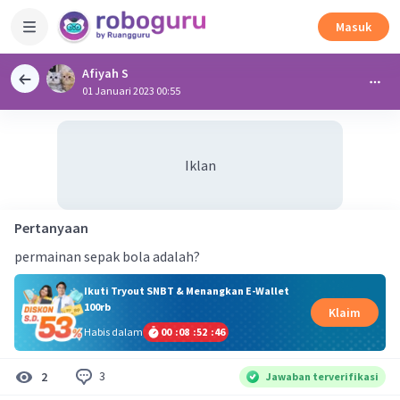
Masuk
Afiyah S
01 Januari 2023 00:55
Iklan
Pertanyaan
permainan sepak bola adalah?
Ikuti Tryout SNBT & Menangkan E-Wallet
100rb
Klaim
Habis dalam
00
:
08
:
52
:
45
3
2
Jawaban terverifikasi