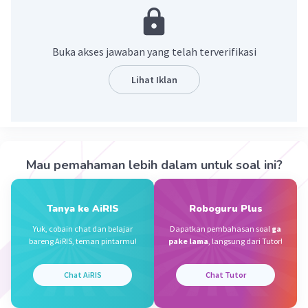
tujuan untuk memasukkan bola ke gawang.
·
3.0
(
1
)
Balas
Beri Rating
Buka akses jawaban yang telah terverifikasi
Lihat Iklan
Syed H
Level 62
02 Januari 2023 01:10
Pemain sepak bola adalah orang yang pandai
main bola fifa
Iklan
Mau pemahaman lebih dalam untuk soal ini?
·
0.0
(
0
)
Balas
Beri Rating
Tanya ke AiRIS
Roboguru Plus
Mario L
Level 52
Yuk, cobain chat dan belajar
Dapatkan pembahasan soal
ga
19 Januari 2023 10:46
bareng AiRIS, teman pintarmu!
pake lama
, langsung dari Tutor!
permi bola besar
Chat AiRIS
Chat Tutor
·
0.0
(
0
)
Balas
Beri Rating