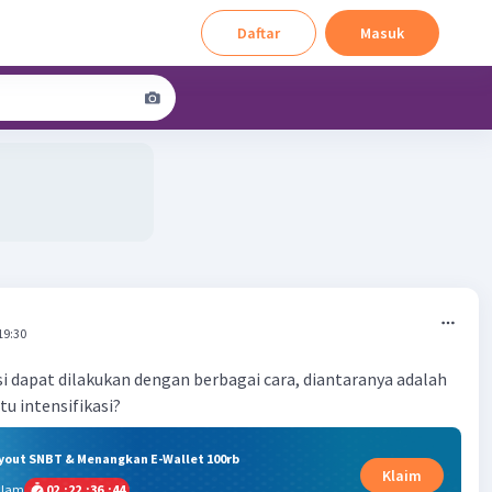
Daftar
Masuk
19:30
i dapat dilakukan dengan berbagai cara, diantaranya adalah
itu intensifikasi?
ryout SNBT & Menangkan E-Wallet 100rb
Klaim
alam
02
:
22
:
36
:
43