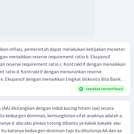
olaan yang lebih baik, tanpa perlu menambahkan luas
baru.
tan Output Per Satuan Luas:
 umum, intensifikasi dapat dilihat sebagai upaya untuk
katkan output atau hasil per satuan luas lahan, ruang,
umber daya lainnya yang digunakan dalam proses
kan inflasi, pemerintah dapat melakukan kebijakan moneter
si.
dengan menaikkan reserve requirement ratio b. Ekspansif
n reserve requirement ratio c. Kontraktif dengan menaikkan
nt ratio d. Kontraktif dengan menurunkan reserve
·
0.0
(
0
)
Balas
ating
. Ekspansif dengan menaikkan tingkat diskonto Bila Bank
n kebijakan moneter ekspansif, ceteris paribus maka .... a.
Jawaban terverifikasi
asi di mana bentuk kurva jumlah uang beredar (penawaran
iri bawah ke kanan atas b. Menimbulkan deflasi di mana bentuk
h (AA) disilangkan dengan induk kucing hitam (aa) secara
 beredar (penawaran uang) naik dari kiri bawah ke kanan atas
la kedua gen dominan, kemungkinan sifat anaknya adalah a.
meningkat di mana bentuk kurva jumlah uang beredar
oranye d. abu abu please tolong dibantu ya kakak kakakk. aku
aik dari kiri bawah ke kanan atas d. Tingkat bunga turun di
 itu katanya kedua gen dominan tapi itu ditulisnya AA dan aa
 jumlah uang beredar (penawaran uang) naik dari kiri bawah