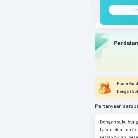
peningkat
Ch
dengan m
sudah ada
penambaha
pengopti
Perdala
Beberapa 
Peningka
Tujuan
output
signifi
Klaim Gold
teknol
Dengan Gol
Optimasi 
Pertanyaan serup
Intens
produks
Dengan suku bung
Pening
tahun akan berta
dapat 
setiap bulan, besa