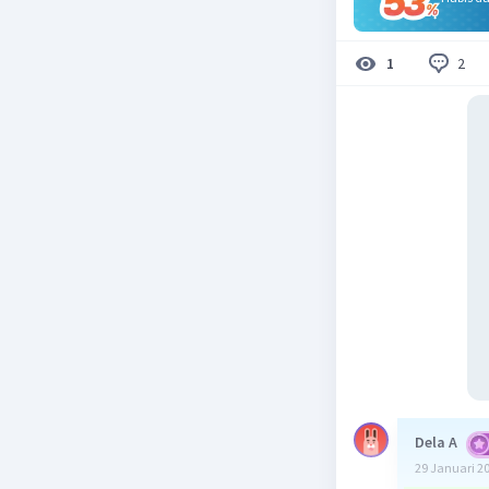
2
1
Dela A
29 Januari 2