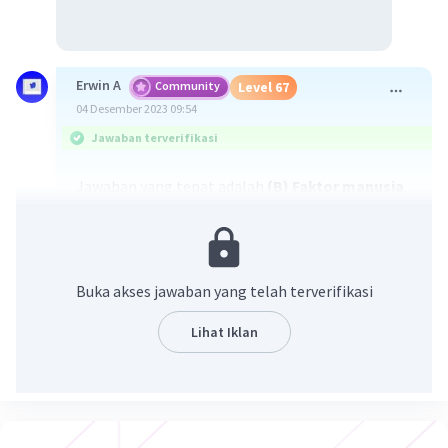
Erwin A
Community
Level 67
04 Desember 2023 09:54
Jawaban terverifikasi
Jawaban yang tepat adalah
(B) Faktor manusia
.
Perlawanan Diponegoro dan Perang Padri
memiliki keunikan tersendiri karena faktor
manusia yang berperan di dalamnya.
Perlawanan Diponegoro
dipimpin oleh
Buka akses jawaban yang telah terverifikasi
Pangeran Diponegoro, seorang bangsawan Jawa
yang memiliki pengaruh besar di kalangan
Lihat Iklan
rakyat. Pangeran Diponegoro memiliki
semangat nasionalisme yang tinggi dan
berjuang untuk membebaskan bangsanya dari
penjajahan Belanda.