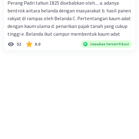
Perang Padri tahun 1825 disebabkan oleh.... a. adanya
perlawanan mereka.
bentrok antara belanda dengan masyarakat b. hasil panen
Faktor Ruang
: Perang Diponegoro terjadi di
rakyat di rampas oleh Belanda C. Pertentangan kaum adat
Jawa Tengah dan Jawa Timur, sementara Perang
dengan kaum ulama d. penarikan pajak tanah yang cukup
Padri terjadi di Sumatera Barat. Perbedaan
tinggi e. Belanda ikut campur membentuk kaum adat
geografis ini mempengaruhi strategi perang,
taktik, dan peranan lokal dalam setiap
52
0.0
Jawaban terverifikasi
perlawanan.
Faktor Iklim
: Meskipun iklim dapat
mempengaruhi kondisi perang (misalnya musim
hujan atau kemarau), tidak menjadi faktor utama
yang membedakan karakteristik perlawanan
Diponegoro dan Perang Padri.
Faktor Topografi
: Topografi dari wilayah
tempat perlawanan berlangsung dapat
mempengaruhi strategi militer dan ketersediaan
sumber daya yang dapat dimanfaatkan oleh
pasukan perlawanan. Perbedaan topografi
antara Jawa dan Sumatera dapat mempengaruhi