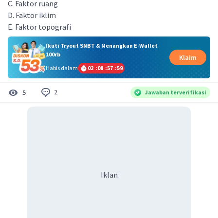
C. Faktor ruang
D. Faktor iklim
E. Faktor topografi
Ikuti Tryout SNBT & Menangkan E-Wallet
100rb
Klaim
Habis dalam
02
:
08
:
57
:
59
2
5
Jawaban terverifikasi
Iklan