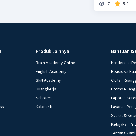
7
5.0
u
Produk Lainnya
Bantuan & 
Brain Academy Online
Kredensial P
English Academy
Beasiswa Ru
Skill Academy
Cicilan Ruang
Ruangkerja
Promo Ruang
Schoters
Laporan Kere
ess
Kalananti
Layanan Pen
Syarat & Ket
Kebijakan Pri
Tentang Kami