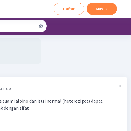
Daftar
Masuk
3 16:30
 suami albino dan istri normal (heterozigot) dapat
k dengan sifat