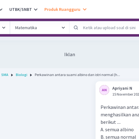
UTBK/SNBT
Produk Ruangguru
Iklan
SMA
Biologi
Perkawinan antara suami albino dan istri normal (h...
Apriyani N
15 November 202
Perkawinan antara
menghasilkan ana
berikut ....
A. semua albino
B. semua normal