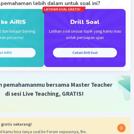
pemahaman lebih dalam untuk soal ini?
LATIHAN SOAL GRATIS!
Iklan
 ke AiRIS
Drill Soal
t dan belajar bareng
Latihan soal sesuai topik yang kamu mau
man pintarmu!
untuk persiapan ujian
at AiRIS
Cobain Drill Soal
m pemahamanmu bersama Master Teacher
di sesi Live Teaching, GRATIS!
 gratis sekarang!
d kamu bisa tanya soal ke Forum sepuasnya, lho.