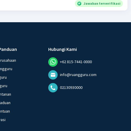
Jawaban terverifikasi
Panduan
Hubungi Kami
erusahaan
+62 815-7441-0000
angguru
info@ruangguru.com
guru
guru
02130930000
ntanan
gaduan
entuan
vasi