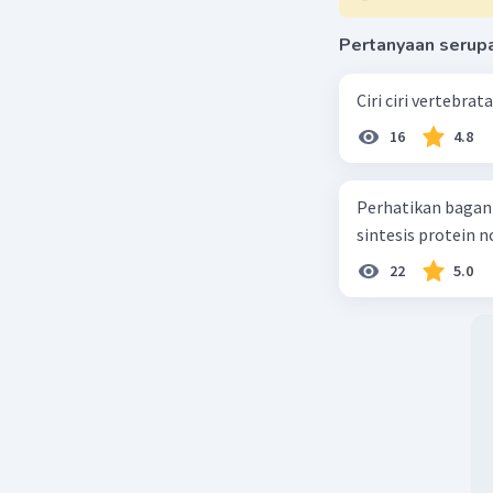
Pertanyaan serup
Ciri ciri vertebra
16
4.8
Perhatikan bagan sintesis protei
sintesis protein 
22
5.0