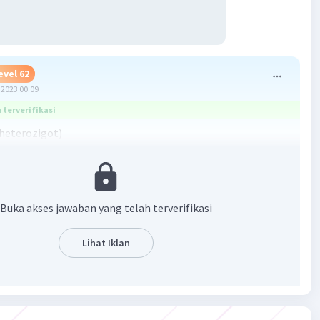
evel 62
2023 00:09
terverifikasi
(heterozigot)
silangan Aa dan aa
rasio fenotipe yang muncul
ino yaitu 1:1 (c)
Buka akses jawaban yang telah terverifikasi
·
0.0
(
0
)
Balas
ating
Lihat Iklan