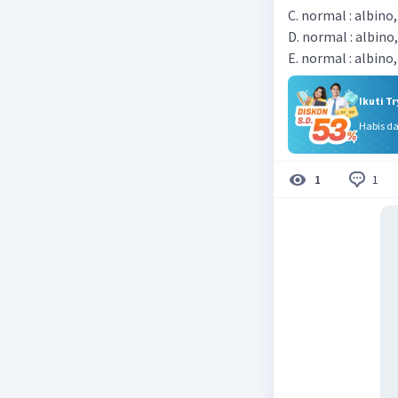
C. normal : albino,
D. normal : albino,
E. normal : albino,
Ikuti T
Habis d
1
1