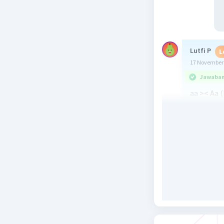
Lutfi P
L
17 November 
Jawaban 
aa >< Aa 
hasil per
sehingga 
normal:alb
Beri R