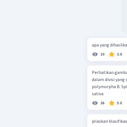
apa yang dihasilk
10
3.0
Perhatikan gamba
dalam divisi yang
polymorpha B. Sph
sativa
36
5.0
jelaskan klasifikas