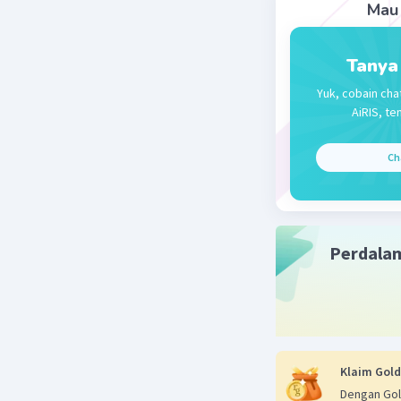
Mau 
Tanya
Yuk, cobain cha
AiRIS, te
Ch
Perdala
Klaim Gold
Dengan Gol