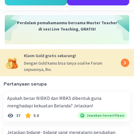
Perdalam pemahamanmu bersama Master Teacher
Iklan
di sesi Live Teaching, GRATIS!
Klaim Gold gratis sekarang!
Dengan Gold kamu bisa tanya soal ke Forum
sepuasnya, lho.
Pertanyaan serupa
Apakah benar NIBKD dan MBKS dibentuk guna
menghadapi kekuatan Belanda? Jelaskan!
37
5.0
Jawaban terverifikasi
Jelaskan bidang- bidang yang mengalami perubahan