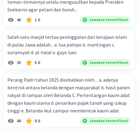
teman-temannya selalu mengusulkan kepada Presiden
Soekarno agar petani dan buruh...
46
1.0
Jawaban terverifikasi
Salah satu masjid tertua peninggalan dari kerajaan islam
di pulau Jawa adalah... a. tua palopo b. mantingan c.
suriansyah d. al-halal e. gayo lues
35
5.0
Jawaban terverifikasi
Perang Padri tahun 1825 disebabkan oleh.... a. adanya
bentrok antara belanda dengan masyarakat b. hasil panen
rakyat di rampas oleh Belanda C. Pertentangan kaum adat
dengan kaum ulama d. penarikan pajak tanah yang cukup
tinggi e. Belanda ikut campur membentuk kaum adat
48
0.0
Jawaban terverifikasi