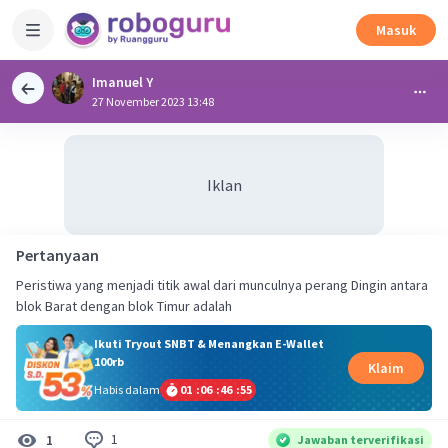
Masuk
Imanuel Y
27 November 2023 13:48
Iklan
Pertanyaan
Peristiwa yang menjadi titik awal dari munculnya perang Dingin antara
Ikuti Tryout SNBT & Menangkan E-Wallet
100rb
Klaim
Habis dalam
01
:
06
:
46
:
55
1
1
Jawaban terverifikasi