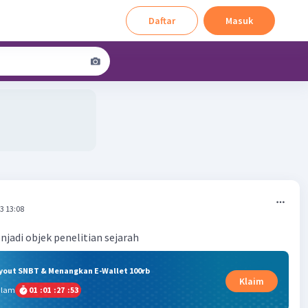
Daftar
Masuk
3 13:08
njadi objek penelitian sejarah
ryout SNBT & Menangkan E-Wallet 100rb
Klaim
alam
01
:
01
:
27
:
52