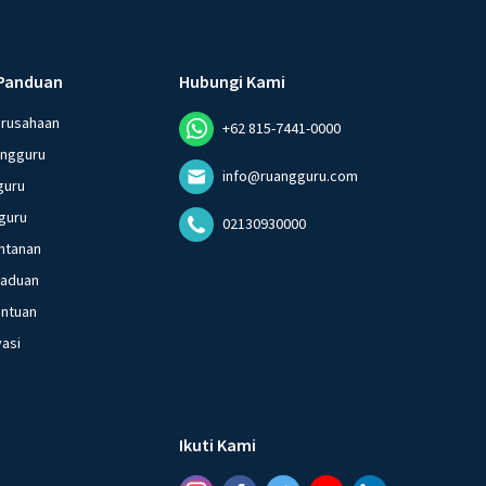
Panduan
Hubungi Kami
erusahaan
+62 815-7441-0000
angguru
info@ruangguru.com
guru
guru
02130930000
ntanan
gaduan
entuan
vasi
Ikuti Kami