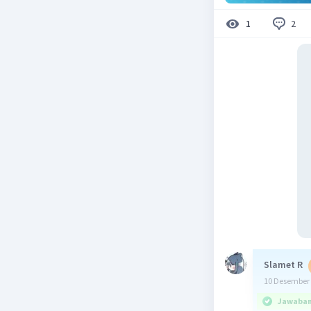
2
1
Slamet R
10 Desember 
Jawaban 