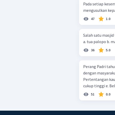
Pada setiap kese
manusia.
mengusulkan kepad
Krisis Ek
Krisis Fi
47
1.0
sejarah u
masyarak
Salah satu masjid 
Peristiw
penelitia
Masa Keem
36
5.0
memahami 
Peristiw
Perang Padri tahu
Chernoby
dengan masyarakat
dan Nagas
Pertentangan kau
dampakny
Peristiw
cukup tinggi e. 
Salib, at
51
0.0
sejarah u
Beri R