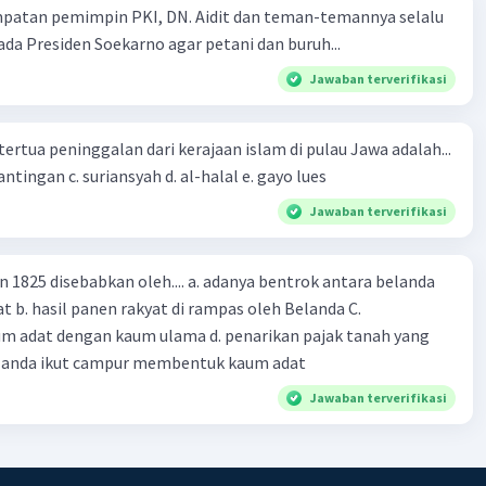
mpatan pemimpin PKI, DN. Aidit dan teman-temannya selalu
a Presiden Soekarno agar petani dan buruh...
onomi:
Krisis ekonomi besar seperti Depresi Besar atau
nansial Asia pada tahun 1997 menjadi objek penelitian
Jawaban terverifikasi
ntuk menganalisis penyebab, dampak, dan tanggapan
at dan pemerintah.
tertua peninggalan dari kerajaan islam di pulau Jawa adalah...
a Budaya:
Contoh peristiwa budaya yang menjadi objek
a. tua palopo b. mantingan c. suriansyah d. al-halal e. gayo lues
n sejarah termasuk Renaisans, Gerakan Romantisme, dan
asan Islam di Andalusia. Peristiwa ini penting untuk
Jawaban terverifikasi
perkembangan seni, sastra, dan pemikiran budaya.
a Lingkungan:
Peristiwa-peristiwa seperti Bencana
n 1825 disebabkan oleh.... a. adanya bentrok antara belanda
l, Bencana Lumpur Lapindo, atau Pemboman Hiroshima
 b. hasil panen rakyat di rampas oleh Belanda C.
aki merupakan objek penelitian sejarah untuk memahami
m adat dengan kaum ulama d. penarikan pajak tanah yang
a terhadap lingkungan dan masyarakat.
a Agama:
Peristiwa-peristiwa seperti Konsili Nicea, Perang
Belanda ikut campur membentuk kaum adat
au Konversi Kekaisaran Romawi menjadi objek penelitian
Jawaban terverifikasi
ntuk memahami peran agama dalam sejarah dunia.
·
1.0
(
1
)
Balas
ating