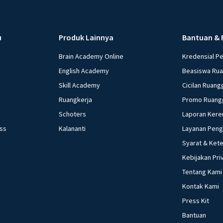
u
Produk Lainnya
Bantuan & 
Brain Academy Online
Kredensial P
English Academy
Beasiswa Ru
Skill Academy
Cicilan Ruang
Ruangkerja
Promo Ruang
Schoters
Laporan Kere
ess
Kalananti
Layanan Pen
Syarat & Ket
Kebijakan Pri
Tentang Kami
Kontak Kami
Press Kit
Bantuan