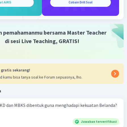
wa ekonomi, seperti perkembangan perekonomian,
at AiRIS
Cobain Drill Soal
an, dan peristiwa ekonomi lainnya.
wa ilmu pengetahuan, seperti penemuan teknologi baru,
ngan ilmu pengetahuan, dan peristiwa ilmu pengetahuan
m pemahamanmu bersama Master Teacher
di sesi Live Teaching, GRATIS!
a pertanyaan yang lebih detail tentang sejarah yang mau
·
5.0
(
2
)
Balas
ating
 gratis sekarang!
d kamu bisa tanya soal ke Forum sepuasnya, lho.
Community
Level 89
a
06:35
terverifikasi
KD dan MBKS dibentuk guna menghadapi kekuatan Belanda?
yang menjadi objek penelitian sejarah bisa bervariasi,
Iklan
Jawaban terverifikasi
g pada periode waktu, wilayah geografis, dan topik yang