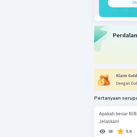
- Peristi
Ch
perdagang
- Peristi
perkemba
Perdala
lainnya.
Jika puny
Beri R
Klaim Gold
Dengan Gol
Nanda R
Pertanyaan serup
07 April 2024 
Jawaban 
Apakah benar NIB
Jelaskan!
Peristiwa 
38
5.0
tergantun