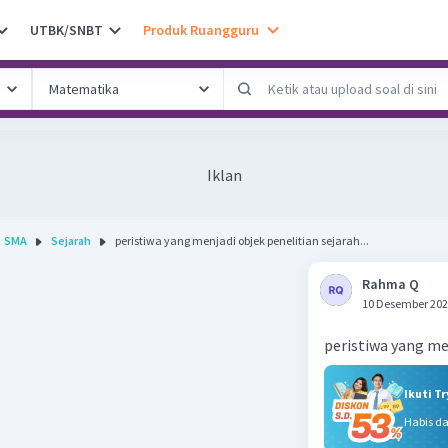
UTBK/SNBT
Produk Ruangguru
Iklan
SMA
Sejarah
peristiwa yang menjadi objek penelitian sejarah...
Rahma Q
10 Desember 202
peristiwa yang me
Ikuti T
Habis d