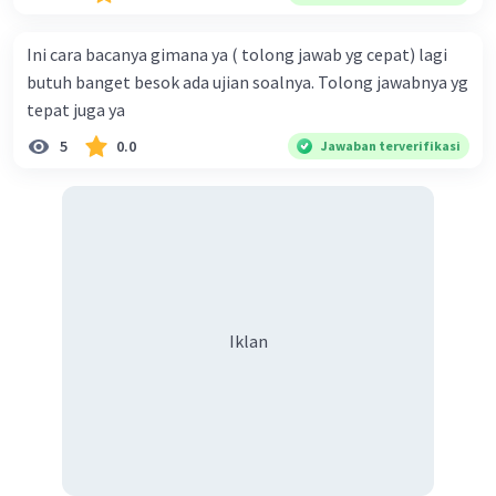
memperjuangan hak dirinya B. kemauan untuk hidup
tenang tanpa beban C. kegigihan sesorang dalam
Ini cara bacanya gimana ya ( tolong jawab yg cepat) lagi
mendapatkan cinta sejati D. seseorang yang tidak mau
butuh banget besok ada ujian soalnya. Tolong jawabnya yg
diganggu oleh siapapun E. kepasrahan kepada keadaan
tepat juga ya
yang sedang terjadi
5
0.0
Jawaban terverifikasi
Iklan