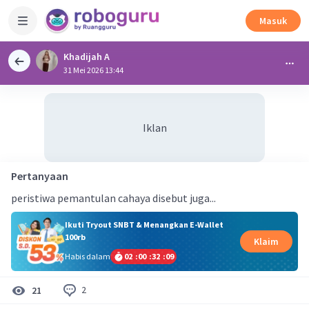
Masuk
Khadijah A
31 Mei 2026 13:44
Iklan
Pertanyaan
peristiwa pemantulan cahaya disebut juga...
Ikuti Tryout SNBT & Menangkan E-Wallet
100rb
Klaim
Habis dalam
02
:
00
:
32
:
09
2
21