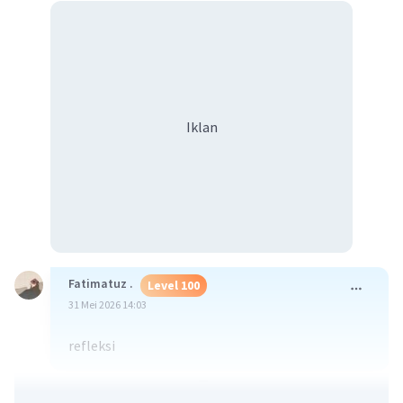
Iklan
Fatimatuz .
Level 100
31 Mei 2026 14:03
refleksi
·
3.0
(
1
)
Balas
Beri Rating