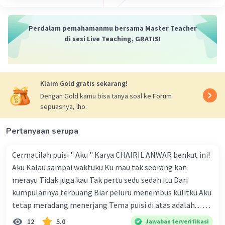
Perdalam pemahamanmu bersama Master Teacher
di sesi Live Teaching, GRATIS!
Klaim Gold gratis sekarang!
Dengan Gold kamu bisa tanya soal ke Forum
sepuasnya, lho.
Pertanyaan serupa
Cermatilah puisi " Aku " Karya CHAIRIL ANWAR benkut ini!
Aku Kalau sampai waktuku Ku mau tak seorang kan
merayu Tidak juga kau Tak pertu sedu sedan itu Dari
kumpulannya terbuang Biar peluru menembus kulitku Aku
tetap meradang menerjang Tema puisi di atas adalah.... A.
ketekunan dan kemauan seseorang dalam
12
5.0
Jawaban terverifikasi