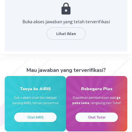
Caesar B
Level 44
31 Mei 2026 15:20
Buka akses jawaban yang telah terverifikasi
refleksi. maaf kalau salah 🙏
Lihat Iklan
.
Iklan
·
0.0
(
0
)
Balas
Beri Rating
Mau jawaban yang terverifikasi?
Tanya ke AiRIS
Roboguru Plus
Yuk, cobain chat dan belajar
Dapatkan pembahasan soal
ga
bareng AiRIS, teman pintarmu!
pake lama
, langsung dari Tutor!
Chat AiRIS
Chat Tutor