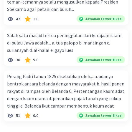
teman-temannya selalu mengusulkan kepada Presiden
Soekarno agar petani dan buruh...
47
1.0
Jawaban terverifikasi
Salah satu masjid tertua peninggalan dari kerajaan islam
di pulau Jawa adalah... a. tua palopo b. mantingan c.
suriansyah d. al-halal e. gayo lues
36
5.0
Jawaban terverifikasi
Perang Padri tahun 1825 disebabkan oleh.... a. adanya
bentrok antara belanda dengan masyarakat b. hasil panen
rakyat di rampas oleh Belanda C. Pertentangan kaum adat
dengan kaum ulama d. penarikan pajak tanah yang cukup
tinggi e. Belanda ikut campur membentuk kaum adat
51
0.0
Jawaban terverifikasi