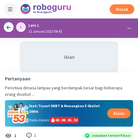
Masuk
Leni L
11 Januari 2023 08:42
Iklan
Pertanyaan
Peristiwa dimasa lampau yang berdampak besar bagi beberapa
orang disebut ...
Ikuti Tryout SNBT & Menangkan E-Wallet
100rb
Klaim
Habis dalam
00
:
08
:
05
:
52
1
1
Jawaban terverifikasi