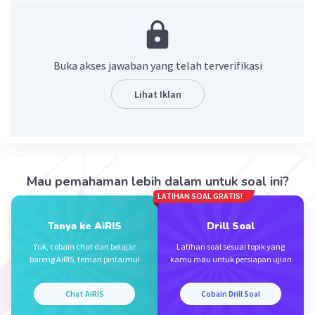
Jawaban benar adalah sejarah.
Sejarah merupakan dimasa lampau yang
berdampak besar bagi beberapa orang, artinya
Buka akses jawaban yang telah terverifikasi
sejarah merupakan kenyataan atau realitas yang
terjadi pada masa lalu yang dapat merubah
Lihat Iklan
kehidupan masyarakat menjadi lebih baik.
Jadi, peristiwa dimasa lampau yang berdampak
besar bagi beberapa orang disebut sejarah
Mau pemahaman lebih dalam untuk soal ini?
·
0.0
(
0
)
Balas
Beri Rating
LATIHAN SOAL GRATIS!
Tanya ke AiRIS
Drill Soal
Yuk, cobain chat dan belajar
Latihan soal sesuai topik yang
bareng AiRIS, teman pintarmu!
kamu mau untuk persiapan ujian
Chat AiRIS
Cobain Drill Soal
Iklan