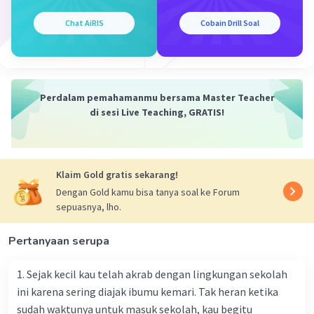
Vincent M
Community
Level 73
Chat AiRIS
Cobain Drill Soal
29 September 2023 09:34
Jawaban terverifikasi
Peristiwa yang menarik untuk dijadikan topik berita
adalah:
Perdalam pemahamanmu bersama Master Teacher
di sesi Live Teaching, GRATIS!
C. siswa meraih prestasi tingkat nasional
Prestasi tingkat nasional oleh siswa adalah peristiwa
yang memiliki nilai berita karena menunjukkan
pencapaian luar biasa yang patut dicatat dan
Klaim Gold gratis sekarang!
diberitakan.
Dengan Gold kamu bisa tanya soal ke Forum
sepuasnya, lho.
·
0.0
(
0
)
Balas
Beri Rating
Pertanyaan serupa
Anisa L
Level 1
03 Oktober 2023 10:16
1. Sejak kecil kau telah akrab dengan lingkungan sekolah
C.siswa maraih prestasi tingkat nasional kerena m
ini karena sering diajak ibumu kemari. Tak heran ketika
makan sebuah pencapaian yang harus dijadikan tabel
sudah waktunya untuk masuk sekolah, kau begitu