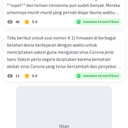
berikut
**supel** dan teman-temanmu pun sudah banyak. Mereka
umumnya murid-murid yang pernah diajar ibumu waktu
·
0.0
(
0
)
Balas
Beri Rating
kelas satu. Sedangkan aku? Aku waktu itu baru saja pindah
40
5.0
Jawaban terverifikasi
ke kota kecil ini. Makna kata bercetak tebal dalam kutipan
cerpen tersebut adalah .... A. ramah C. santun B. sopan D.
Teks berikut untuk soai nomor 4. 1) Ilmuwan di berbagai
baik
belahan dunia berkejaran dengan waktu untuk
menciptakan vaksin guna mengatasi virus Corona jenis
baru. Vaksin perlu segera diciptakan karena kematian
akibat virus Corona yang terus bertambah dan penyebaran
virus yang kian meluas. 2) Pada Jum'at (7-2-2020), Komisi
11
0.0
Jawaban terverifikasi
Kesehatan Nasional Cina mencatat jumlah kematian
akibat virus Corona baru telah mencapai 636 kasus,
sedangkan jumlah warga yang terinfeksi menjadi 31.161
kasus. Kasus terbanyak terjadi di Hubei, Cina, tempat vi
kesehatan du niairus pertama muncul. Selain di Cina, virus
itu kini telah menyebar ke lebih dari 25 negara. 3) Para
ilmuwan bekerja dalam kecepatan penuh untuk
Iklan