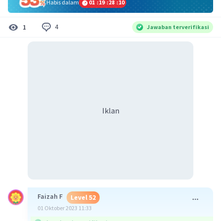
Habis dalam
01
:
19
:
28
:
10
4
1
Jawaban terverifikasi
Iklan
Faizah F
Level 52
01 Oktober 2023 11:33