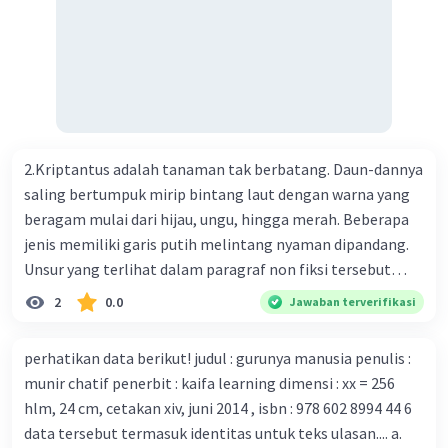
menemukan vaksin bagi virus Corona baru atau penyakit
pernapasan akut 2019-nCOV. Sebagai pusat epidemic,
ilmuwan Cina berupaya menemukan vaksin bagi virus itu.
Perkembangan terbaru adalah mereka menciptakan peta
genetik virus. 4) Ilmuwan dari Australia, Kanada, hingga
Prancis ikut menciptakan berbagai jenis inokulasi
bersama sejumlah perusahaan biotek dan vaksin.
2.Kriptantus adalah tanaman tak berbatang. Daun-dannya
Beberapa waktu lalu, Kepala Laboratorium Identifikasi
saling bertumpuk mirip bintang laut dengan warna yang
Virus dari Institut Peter Doherty untuk Infeksi dan
beragam mulai dari hijau, ungu, hingga merah. Beberapa
kekebalan, Melbourne, Julian Druce, menyatakan mereka
jenis memiliki garis putih melintang nyaman dipandang.
mengembangkan virus Corona versi laboratorium dari
Unsur yang terlihat dalam paragraf non fiksi tersebut
tubuh pasien yang terinfeksi untuk uji coba. Tanggapan
adalah... A. cara menyajikan isi buku B. bahasa yang
2
0.0
Jawaban terverifikasi
yang sesuai dengan berita tersebut adalah ... A.
digunakan C. tokoh dan penokohan D. penyajian alur cerita
Pemerintah Australia telah tanggap menghadapi
perhatikan data berikut! judul : gurunya manusia penulis :
serangan virus Corona dengan menemukan vaksin virus
munir chatif penerbit : kaifa learning dimensi : xx = 256
tersebut. B. Para ilmuan perlu segera mempelajari virus
hlm, 24 cm, cetakan xiv, juni 2014 , isbn : 978 602 8994 44 6
corona yang menjadi masalah besar bagi kesehatan dunia
data tersebut termasuk identitas untuk teks ulasan.... a.
karena persebarannya sangat cepat. C. Masyarakat perlu