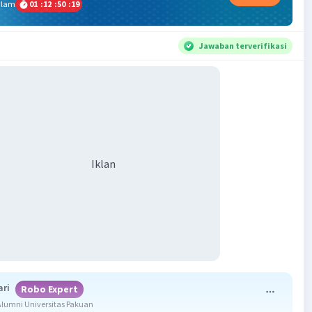
alam
01
:
12
:
50
:
18
Jawaban terverifikasi
Iklan
ari
Robo Expert
lumni Universitas Pakuan