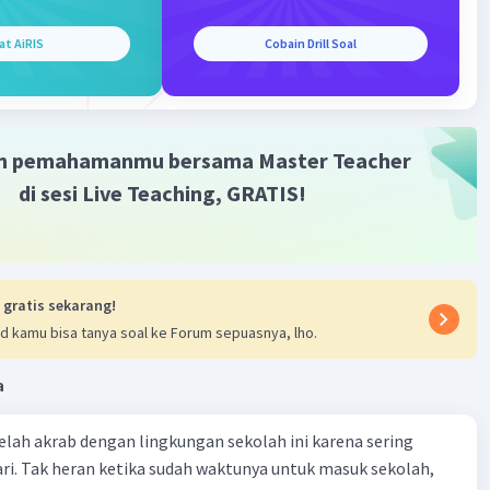
, yaitu "Ia mampu melihat suatu permasalahan dari sudut
at AiRIS
Cobain Drill Soal
ang berbeda dan mendalam." Hal tersebut terlihat pada
Namun, di tangan Haris, kisah cinta yang seharusnya sedih
ahan cerita yang justru membuat orang terharu bahkan
u."
m pemahamanmu bersama Master Teacher
mikian, jawaban yang tepat adalah B.
di sesi Live Teaching, GRATIS!
·
5.0
(
2
)
Balas
ating
 gratis sekarang!
d kamu bisa tanya soal ke Forum sepuasnya, lho.
a
Iklan
 telah akrab dengan lingkungan sekolah ini karena sering
ri. Tak heran ketika sudah waktunya untuk masuk sekolah,