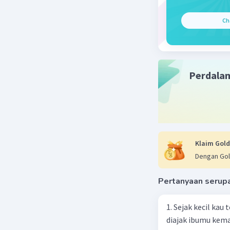
pengarang
Ch
pandang y
kutipan "
menjadi b
terasa luc
Perdala
Dengan de
Beri R
Klaim Gold
Dengan Gol
Pertanyaan serup
1. Sejak kecil kau
diajak ibumu kema