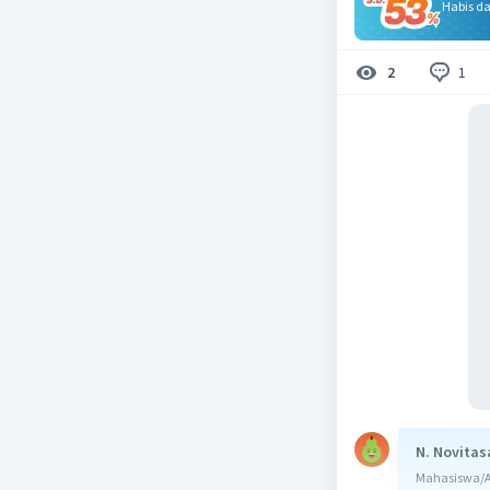
Habis d
1
2
N. Novitas
Mahasiswa/A