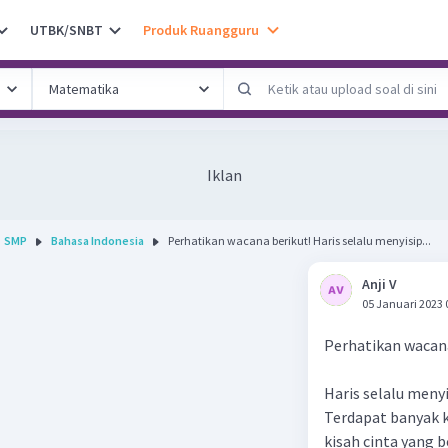
UTBK/SNBT
Produk Ruangguru
Iklan
SMP
Bahasa Indonesia
Perhatikan wacana berikut! Haris selalu menyisip...
Anji V
05 Januari 2023 
Perhatikan wacana
Haris selalu meny
Terdapat banyak k
kisah cinta yang 