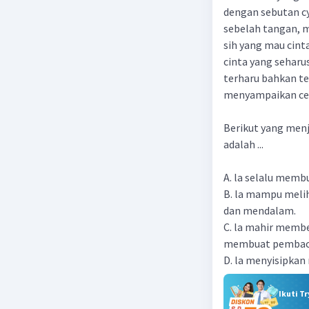
dengan sebutan cy
sebelah tangan, m
sih yang mau cint
cinta yang seharu
terharu bahkan te
menyampaikan cer
Berikut yang menj
adalah ...
A. la selalu mem
B. la mampu meli
dan mendalam.
C. la mahir membe
membuat pembaca
D. la menyisipkan
Ikuti T