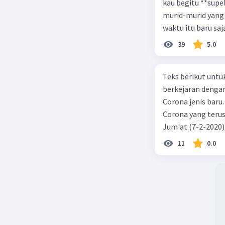
kau begitu **sup
murid-murid yang 
waktu itu baru saj
39
5.0
Teks berikut untu
berkejaran denga
Corona jenis baru.
Corona yang terus
Jum'at (7-2-2020
akibat virus Coro
11
0.0
yang terinfeksi me
tempat vi kesehata
telah menyebar ke
kecepatan penuh 
penyakit pernapas
berupaya menemuk