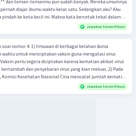
el** dan teman-temanmu pun sudah banyak. Mereka umumnya
pernah diajar ibumu waktu kelas satu. Sedangkan aku? Aku
a pindah ke kota kecil ini. Makna kata bercetak tebal dalam
kutipan cerpen tersebut adalah .... A. ramah C. santun B. sopan D. baik
Jawaban terverifikasi
k soai nomor 4. 1) Ilmuwan di berbagai belahan dunia
n waktu untuk menciptakan vaksin guna mengatasi virus
 Vaksin perlu segera diciptakan karena kematian akibat virus
 bertambah dan penyebaran virus yang kian meluas. 2) Pada
), Komisi Kesehatan Nasional Cina mencatat jumlah kematian
na baru telah mencapai 636 kasus, sedangkan jumlah warga
Jawaban terverifikasi
njadi 31.161 kasus. Kasus terbanyak terjadi di Hubei, Cina,
n du niairus pertama muncul. Selain di Cina, virus itu kini
 lebih dari 25 negara. 3) Para ilmuwan bekerja dalam
untuk menemukan vaksin bagi virus Corona baru atau
an akut 2019-nCOV. Sebagai pusat epidemic, ilmuwan Cina
an vaksin bagi virus itu. Perkembangan terbaru adalah