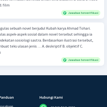
d. film
Jawaban terverifikasi
ulas sebuah novel berjudul Kubah karya Ahmad Tohari.
las aspek-aspek sosial dalam novel tersebut sehingga ia
ogi sastra. Berdasarkan ilustrasi tersebut,
eks ulasan jenis … A. deskriptif B. objektif C.
s
Jawaban terverifikasi
Panduan
Hubungi Kami
erusahaan