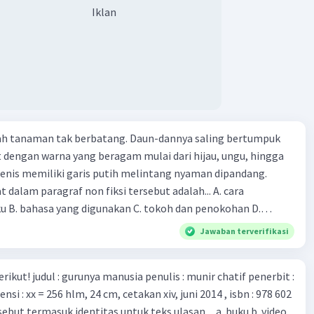
n peta genetik virus. 4) Ilmuwan dari Australia, Kanada,
Iklan
ut menciptakan berbagai jenis inokulasi bersama sejumlah
 dan vaksin. Beberapa waktu lalu, Kepala Laboratorium
 dari Institut Peter Doherty untuk Infeksi dan kekebalan,
n Druce, menyatakan mereka mengembangkan virus Corona
ri tubuh pasien yang terinfeksi untuk uji coba. Tanggapan
 berita tersebut adalah ... A. Pemerintah Australia telah
pi serangan virus Corona dengan menemukan vaksin virus
lah tanaman tak berbatang. Daun-dannya saling bertumpuk
 ilmuan perlu segera mempelajari virus corona yang menjadi
t dengan warna yang beragam mulai dari hijau, ungu, hingga
i kesehatan dunia karena persebarannya sangat cepat. C.
enis memiliki garis putih melintang nyaman dipandang.
 mawas diri dan menjaga kesehatan dalam menghadapi
dalam paragraf non fiksi tersebut adalah... A. cara
rona yang mulai menyebar di Indonesia, D. Virus corona
ku B. bahasa yang digunakan C. tokoh dan penokohan D.
besar bagi kesehatan manusia.
ita
Jawaban terverifikasi
munir chatif penerbit :