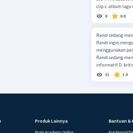
clip c. album lagu 
8
0.0
Randi sedang meng
Randi ingin mengu
menggunakan pendekatan sosiol
Randi sedang membuat t
informatif D. kriti
21
1.0
u
Produk Lainnya
Bantuan & 
Brain Academy Online
Kredensial P