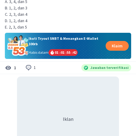
A. 3, 4, dan 5
B. 1, 2, dan 3
C. 2, 3, dan 4
D. 1, 2, dan 4
E. 2, 3, dan 5
Ikuti Tryout SNBT & Menangkan E-Wallet
100rb
Klaim
Habis dalam
01
:
01
:
55
:
42
1
1
Jawaban terverifikasi
Iklan