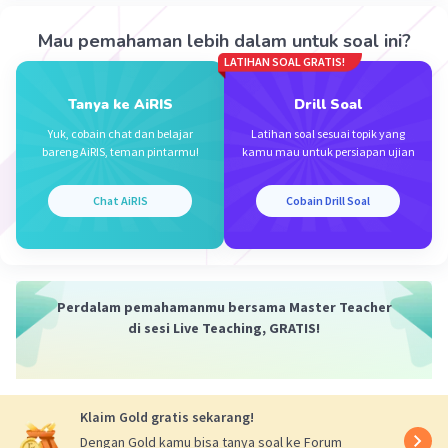
Josip Broz Tito sebagai Presiden
Mau pemahaman lebih dalam untuk soal ini?
Yugoslavia
LATIHAN SOAL GRATIS!
Soekarno sebagai Presiden Indonesia
Gamal Abdul Nasser sebagai Presiden Mesir
Tanya ke AiRIS
Drill Soal
Pandit Jawaharlal Nehru sebagai Perdana
Yuk, cobain chat dan belajar
Latihan soal sesuai topik yang
Menteri India
bareng AiRIS, teman pintarmu!
kamu mau untuk persiapan ujian
Kwame Nkrumah sebagai Presiden Ghana
Chat AiRIS
Cobain Drill Soal
Jadi, jawaban yang benar adalah D. 1, 2, dan 4
·
0.0
(
0
)
Balas
Beri Rating
Perdalam pemahamanmu bersama Master Teacher
di sesi Live Teaching, GRATIS!
Klaim Gold gratis sekarang!
Iklan
Dengan Gold kamu bisa tanya soal ke Forum