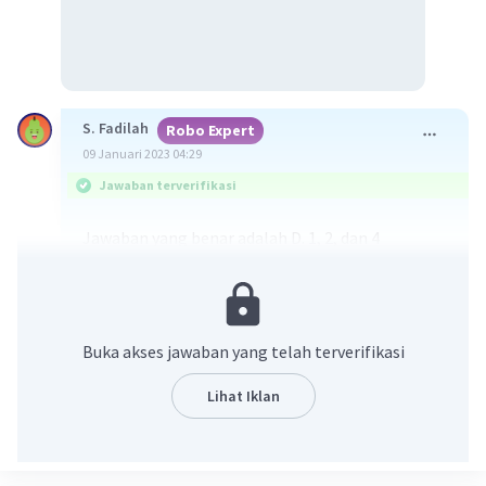
S. Fadilah
Robo Expert
09 Januari 2023 04:29
Jawaban terverifikasi
Jawaban yang benar adalah D. 1, 2, dan 4
Gerakan Non-Blok (GNB) atau
Non Align
Movement
(NAM) adalah suatu gerakan yang
dipelopori oleh negara-negara dunia ketiga yang
Buka akses jawaban yang telah terverifikasi
berusaha menjalankan kebijakan luar negeri
yang tidak memihak dan tidak menganggap
Lihat Iklan
dirinya beraliansi dengan Blok Barat atau Blok
Timur
Adapun pelopor dari Gerakan Non Blok, yaitu: