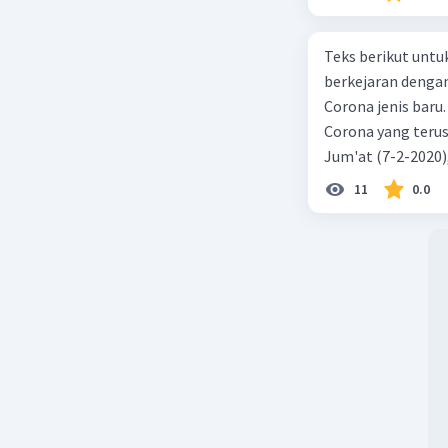
Teks berikut untu
berkejaran denga
Corona jenis baru.
Corona yang terus
Jum'at (7-2-2020
akibat virus Coro
11
0.0
yang terinfeksi me
tempat vi kesehata
telah menyebar ke
kecepatan penuh 
penyakit pernapas
berupaya menemuk
mereka menciptaka
hingga Prancis ik
perusahaan biotek
Identifikasi Virus