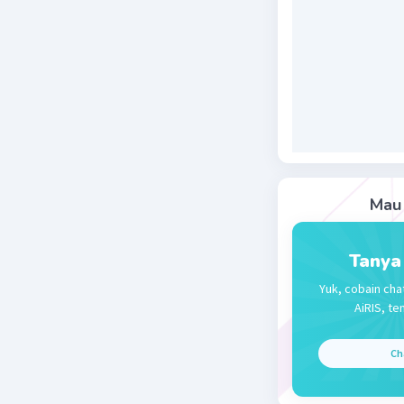
Papandaya
momen mat
yang inda
Beri R
Mau 
Tanya
Yuk, cobain cha
AiRIS, te
Ch