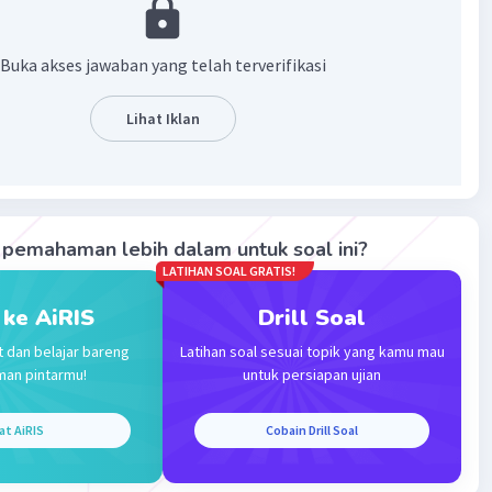
n, termasuk panorama alamnya, bunga edelweis, dan
ahari terbit (sunrise) dan matahari terbenam (sunset)
h di puncak gunung tersebut.
Buka akses jawaban yang telah terverifikasi
·
4.0
(
1
)
Balas
ating
Lihat Iklan
pemahaman lebih dalam untuk soal ini?
LATIHAN SOAL GRATIS!
Iklan
 ke AiRIS
Drill Soal
t dan belajar bareng
Latihan soal sesuai topik yang kamu mau
man pintarmu!
untuk persiapan ujian
at AiRIS
Cobain Drill Soal