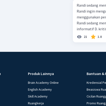
Randi sedang meng
Randi ingin mengu
menggunakan pendekatan sosiol
Randi sedang membuat t
informatif D. kriti
21
1.0
u
Produk Lainnya
Bantuan & 
Brain Academy Online
Kredensial P
English Academy
Beasiswa Ru
Skill Academy
Cicilan Ruang
Ruangkerja
Promo Ruang