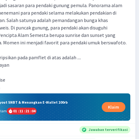
adi sasaran para pendaki gunung pemula. Panorama alam
menemani para pendaki selama melakukan pendakian di
n. Salah satunya adalah pemandangan bunga khas
eis. Di puncak gunung, para pendaki akan disuguhi
encipta Alam Semesta berupa sunrise dan sunset yang
 Momen ini menjadi favorit para pendaki umuk berswafoto.
ipsikan pada pamflet di atas adalah ....
ayan
ise
m
ryout SNBT & Menangkan E-Wallet 100rb
Klaim
alam
01
:
11
:
21
:
03
Jawaban terverifikasi