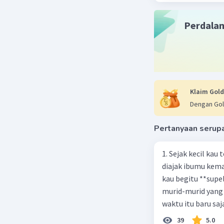
Perdala
Klaim Gold
Dengan Gol
Pertanyaan serup
1. Sejak kecil kau
diajak ibumu kema
kau begitu **sup
murid-murid yang 
waktu itu baru saj
39
5.0