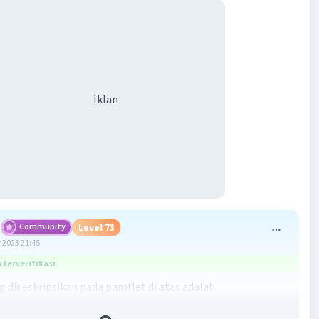
Iklan
Community
Level 73
 2023 21:45
terverifikasi
g dideskripsikan pada pamflet di atas adalah
 Papandayan. Pamflet ini menjelaskan tentang Gunung