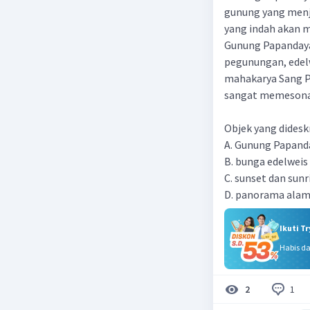
gunung yang menj
yang indah akan 
Gunung Papandaya
pegunungan, edelw
mahakarya Sang P
sangat memesona.
Objek yang dideskr
A. Gunung Papand
B. bunga edelweis
C. sunset dan sunr
D. panorama ala
Ikuti T
Habis d
1
2