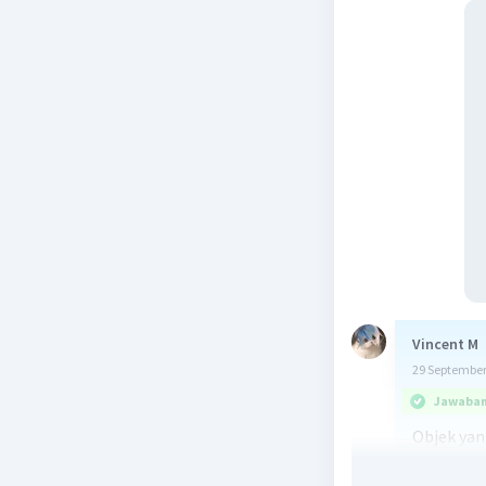
Vincent M
29 September
Jawaban 
Objek yan
A. Gunung