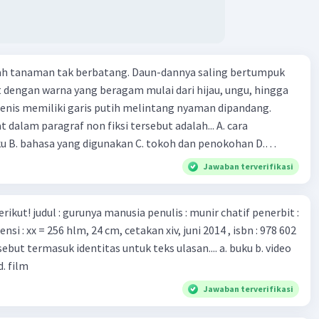
n Druce, menyatakan mereka mengembangkan virus Corona
ri tubuh pasien yang terinfeksi untuk uji coba. Tanggapan
 berita tersebut adalah ... A. Pemerintah Australia telah
pi serangan virus Corona dengan menemukan vaksin virus
lah tanaman tak berbatang. Daun-dannya saling bertumpuk
 ilmuan perlu segera mempelajari virus corona yang menjadi
t dengan warna yang beragam mulai dari hijau, ungu, hingga
i kesehatan dunia karena persebarannya sangat cepat. C.
enis memiliki garis putih melintang nyaman dipandang.
 mawas diri dan menjaga kesehatan dalam menghadapi
dalam paragraf non fiksi tersebut adalah... A. cara
rona yang mulai menyebar di Indonesia, D. Virus corona
ku B. bahasa yang digunakan C. tokoh dan penokohan D.
besar bagi kesehatan manusia.
ita
Jawaban terverifikasi
munir chatif penerbit :
d. film
Jawaban terverifikasi