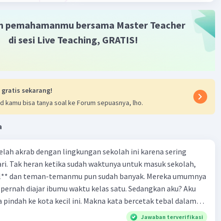
m pemahamanmu bersama Master Teacher
di sesi Live Teaching, GRATIS!
 gratis sekarang!
d kamu bisa tanya soal ke Forum sepuasnya, lho.
a
 telah akrab dengan lingkungan sekolah ini karena sering
ri. Tak heran ketika sudah waktunya untuk masuk sekolah,
el** dan teman-temanmu pun sudah banyak. Mereka umumnya
pernah diajar ibumu waktu kelas satu. Sedangkan aku? Aku
a pindah ke kota kecil ini. Makna kata bercetak tebal dalam
kutipan cerpen tersebut adalah .... A. ramah C. santun B. sopan D. baik
Jawaban terverifikasi