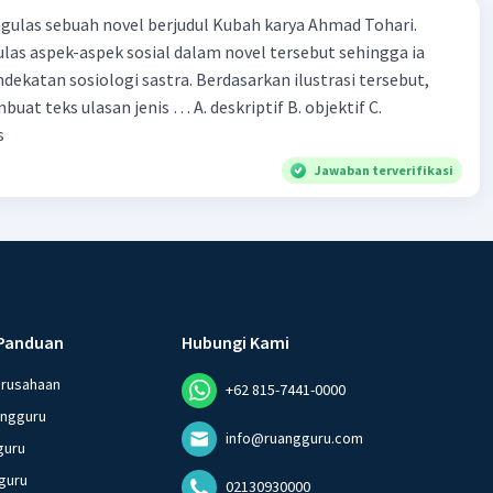
ulas sebuah novel berjudul Kubah karya Ahmad Tohari.
las aspek-aspek sosial dalam novel tersebut sehingga ia
ogi sastra. Berdasarkan ilustrasi tersebut,
eks ulasan jenis … A. deskriptif B. objektif C.
s
Jawaban terverifikasi
Panduan
Hubungi Kami
erusahaan
+62 815-7441-0000
angguru
info@ruangguru.com
guru
guru
02130930000