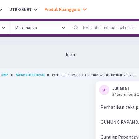
UTBK/SNBT
Produk Ruangguru
Iklan
SMP
Bahasa Indonesia
Perhatikan teks pada pamflet wisata berikut! GUNU...
Juliana I
27 September 20
Perhatikan teks p
GUNUNG PAPAND
Gunung Papandayan