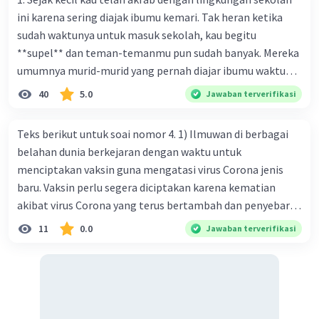
ini karena sering diajak ibumu kemari. Tak heran ketika
sudah waktunya untuk masuk sekolah, kau begitu
**supel** dan teman-temanmu pun sudah banyak. Mereka
umumnya murid-murid yang pernah diajar ibumu waktu
kelas satu. Sedangkan aku? Aku waktu itu baru saja pindah
40
5.0
Jawaban terverifikasi
ke kota kecil ini. Makna kata bercetak tebal dalam kutipan
cerpen tersebut adalah .... A. ramah C. santun B. sopan D.
Teks berikut untuk soai nomor 4. 1) Ilmuwan di berbagai
baik
belahan dunia berkejaran dengan waktu untuk
menciptakan vaksin guna mengatasi virus Corona jenis
baru. Vaksin perlu segera diciptakan karena kematian
akibat virus Corona yang terus bertambah dan penyebaran
virus yang kian meluas. 2) Pada Jum'at (7-2-2020), Komisi
11
0.0
Jawaban terverifikasi
Kesehatan Nasional Cina mencatat jumlah kematian
akibat virus Corona baru telah mencapai 636 kasus,
sedangkan jumlah warga yang terinfeksi menjadi 31.161
kasus. Kasus terbanyak terjadi di Hubei, Cina, tempat vi
kesehatan du niairus pertama muncul. Selain di Cina, virus