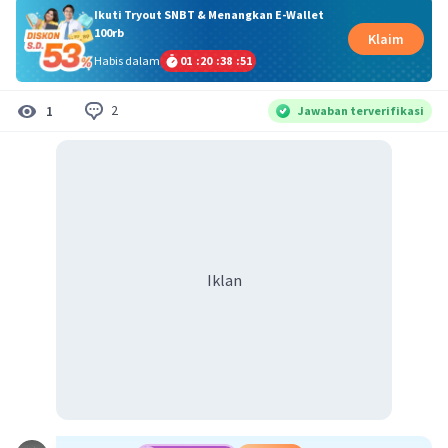
Ikuti Tryout SNBT & Menangkan E-Wallet
100rb
Klaim
Habis dalam
01
:
20
:
38
:
51
2
1
Jawaban terverifikasi
Iklan