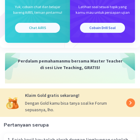
Yuk, cobain chat dan belajar
Latihan soal sesuai topik yang
bareng AiRIS, teman pintarmu!
kamu mau untuk persiapan ujian
Chat AiRIS
Cobain Drill Soal
Perdalam pemahamanmu bersama Master Teacher
di sesi Live Teaching, GRATIS!
Klaim Gold gratis sekarang!
Dengan Gold kamu bisa tanya soal ke Forum
sepuasnya, lho.
Pertanyaan serupa
1. Sejak kecil kau telah akrab dengan lingkungan sekolah