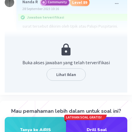
Nanda R
Community
Level 89
28 September 2023 10:16
Jawaban terverifikasi
surat tersebut dikirim oleh Upik atau Palupi Puspitarini.
·
0.0
(
0
)
Balas
Beri Rating
Vincent M
Community
Level 73
Buka akses jawaban yang telah terverifikasi
28 September 2023 10:30
Jawaban terverifikasi
Lihat Iklan
Surat tersebut dikirim oleh "Palupi Puspitarini." Nama
pengirim tersebut tercantum di bagian akhir surat, di
Iklan
bawah salam penutup "Dari Aku," dan tandatangan "TTD"
yang mengindikasikan tandatangan pengirim.
Mau pemahaman lebih dalam untuk soal ini?
·
0.0
(
0
)
Balas
Beri Rating
LATIHAN SOAL GRATIS!
Tanya ke AiRIS
Drill Soal