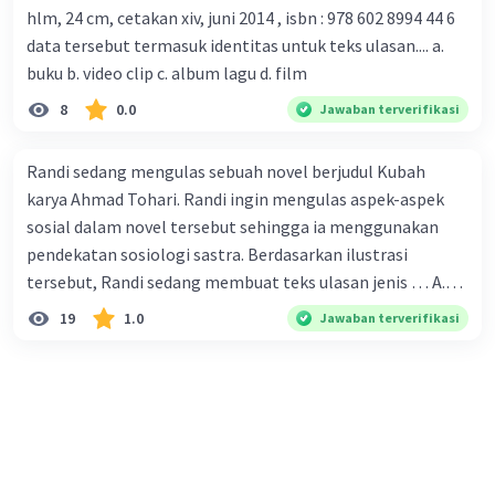
hlm, 24 cm, cetakan xiv, juni 2014 , isbn : 978 602 8994 44 6
corona yang menjadi masalah besar bagi kesehatan dunia
data tersebut termasuk identitas untuk teks ulasan.... a.
karena persebarannya sangat cepat. C. Masyarakat perlu
buku b. video clip c. album lagu d. film
mawas diri dan menjaga kesehatan dalam menghadapi
serangan virus corona yang mulai menyebar di Indonesia,
8
0.0
Jawaban terverifikasi
D. Virus corona menjadi masalah besar bagi kesehatan
manusia.
Randi sedang mengulas sebuah novel berjudul Kubah
karya Ahmad Tohari. Randi ingin mengulas aspek-aspek
sosial dalam novel tersebut sehingga ia menggunakan
pendekatan sosiologi sastra. Berdasarkan ilustrasi
tersebut, Randi sedang membuat teks ulasan jenis … A.
deskriptif B. objektif C. informatif D. kritis
19
1.0
Jawaban terverifikasi