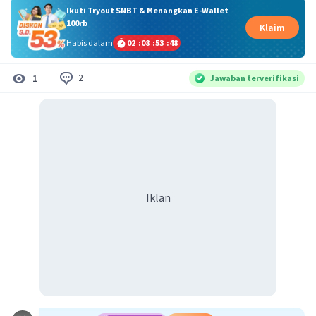
Ikuti Tryout SNBT & Menangkan E-Wallet
100rb
Klaim
Habis dalam
02
:
08
:
53
:
48
2
1
Jawaban terverifikasi
Iklan