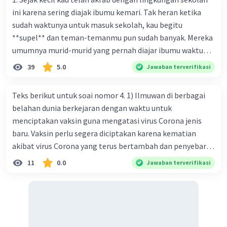
ini karena sering diajak ibumu kemari. Tak heran ketika
sudah waktunya untuk masuk sekolah, kau begitu
**supel** dan teman-temanmu pun sudah banyak. Mereka
umumnya murid-murid yang pernah diajar ibumu waktu
kelas satu. Sedangkan aku? Aku waktu itu baru saja pindah
39
5.0
Jawaban terverifikasi
ke kota kecil ini. Makna kata bercetak tebal dalam kutipan
cerpen tersebut adalah .... A. ramah C. santun B. sopan D.
Teks berikut untuk soai nomor 4. 1) Ilmuwan di berbagai
baik
belahan dunia berkejaran dengan waktu untuk
menciptakan vaksin guna mengatasi virus Corona jenis
baru. Vaksin perlu segera diciptakan karena kematian
akibat virus Corona yang terus bertambah dan penyebaran
virus yang kian meluas. 2) Pada Jum'at (7-2-2020), Komisi
11
0.0
Jawaban terverifikasi
Kesehatan Nasional Cina mencatat jumlah kematian
akibat virus Corona baru telah mencapai 636 kasus,
sedangkan jumlah warga yang terinfeksi menjadi 31.161
kasus. Kasus terbanyak terjadi di Hubei, Cina, tempat vi
kesehatan du niairus pertama muncul. Selain di Cina, virus