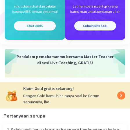
·
0.0
(
0
)
Balas
Beri Rating
Yuk, cobain chat dan belajar
Latihan soal sesuai topik yang
bareng AiRIS, teman pintarmu!
kamu mau untuk persiapan ujian
Chat AiRIS
Cobain Drill Soal
Perdalam pemahamanmu bersama Master Teacher
di sesi Live Teaching, GRATIS!
Klaim Gold gratis sekarang!
Dengan Gold kamu bisa tanya soal ke Forum
sepuasnya, lho.
Pertanyaan serupa
1. Sejak kecil kau telah akrab dengan lingkungan sekolah