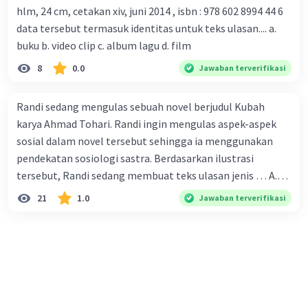
hlm, 24 cm, cetakan xiv, juni 2014 , isbn : 978 602 8994 44 6
corona yang menjadi masalah besar bagi kesehatan dunia
data tersebut termasuk identitas untuk teks ulasan.... a.
karena persebarannya sangat cepat. C. Masyarakat perlu
buku b. video clip c. album lagu d. film
mawas diri dan menjaga kesehatan dalam menghadapi
serangan virus corona yang mulai menyebar di Indonesia,
8
0.0
Jawaban terverifikasi
D. Virus corona menjadi masalah besar bagi kesehatan
manusia.
Randi sedang mengulas sebuah novel berjudul Kubah
karya Ahmad Tohari. Randi ingin mengulas aspek-aspek
sosial dalam novel tersebut sehingga ia menggunakan
pendekatan sosiologi sastra. Berdasarkan ilustrasi
tersebut, Randi sedang membuat teks ulasan jenis … A.
deskriptif B. objektif C. informatif D. kritis
21
1.0
Jawaban terverifikasi