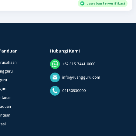
Jawaban terverifikasi
Panduan
Hubungi Kami
erusahaan
+62 815-7441-0000
angguru
info@ruangguru.com
guru
guru
02130930000
ntanan
gaduan
entuan
vasi