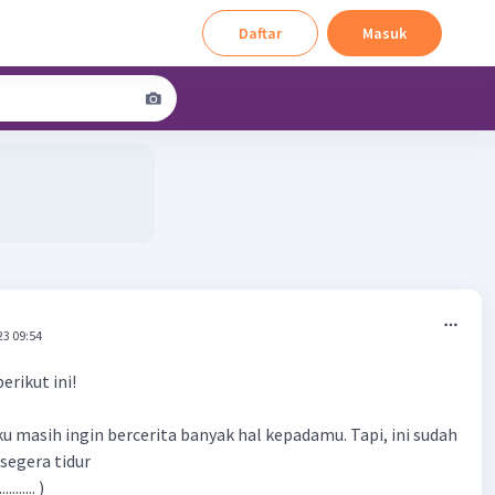
Daftar
Masuk
23 09:54
erikut ini!
ku masih ingin bercerita banyak hal kepadamu. Tapi, ini sudah
segera tidur
........... )