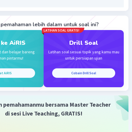
pemahaman lebih dalam untuk soal ini?
LATIHAN SOAL GRATIS!
Iklan
 ke AiRIS
Drill Soal
t dan belajar bareng
Latihan soal sesuai topik yang kamu mau
man pintarmu!
untuk persiapan ujian
at AiRIS
Cobain Drill Soal
m pemahamanmu bersama Master Teacher
di sesi Live Teaching, GRATIS!