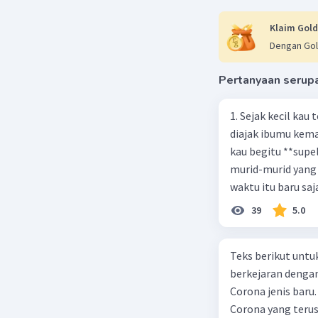
Klaim Gold
Dengan Gol
Pertanyaan serup
1. Sejak kecil kau
diajak ibumu kema
kau begitu **sup
murid-murid yang 
waktu itu baru saj
39
5.0
Teks berikut untu
berkejaran denga
Corona jenis baru.
Corona yang terus