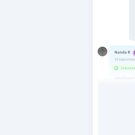
Nanda R
28 September
Jawaban 
jawabanny
karena pe
kembali d
kapan-kapa
Beri R