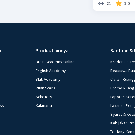
21
1.0
u
Produk Lainnya
Bantuan & 
Brain Academy Online
Kredensial P
English Academy
Beasiswa Ru
Skill Academy
Cicilan Ruang
Ruangkerja
Promo Ruang
Schoters
Laporan Kere
ess
Kalananti
Layanan Pen
Syarat & Ket
Kebijakan Pri
Tentang Kami