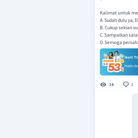
Kalimat untuk menu
A. Sudah dulu ya, 
B. Cukup sekian su
C. Sampaikan sala
D. Semoga persah
Ikuti T
Habis d
1
14