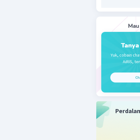
Mau 
Tanya
Yuk, cobain cha
AiRIS, te
Ch
Perdala