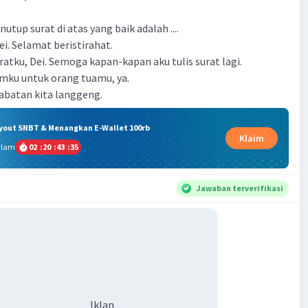
tup surat di atas yang baik adalah ....
Dei. Selamat beristirahat.
ratku, Dei. Semoga kapan-kapan aku tulis surat lagi.
mku untuk orang tuamu, ya.
abatan kita langgeng.
ryout SNBT & Menangkan E-Wallet 100rb
Klaim
alam
02
:
20
:
43
:
35
Jawaban terverifikasi
Iklan