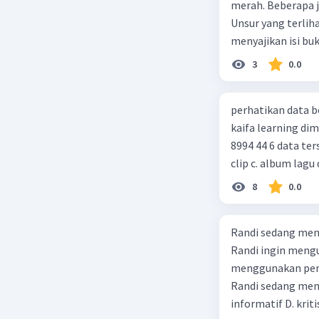
merah. Beberapa j
Masyarakat perlu
Unsur yang terlihat 
serangan virus co
menyajikan isi bu
menjadi masalah 
penyajian alur cer
3
0.0
perhatikan data berikut! judul : gurunya manusia penulis : 
kaifa learning dimensi : xx = 256 hlm, 24 cm, cetakan xiv, juni 2014 , isbn : 978 602
8994 44 6 data tersebut termasuk identitas untuk teks ulasan.... a. buku b. video
clip c. album lagu 
8
0.0
Randi sedang meng
Randi ingin mengu
menggunakan pendekatan sosiol
Randi sedang membuat t
informatif D. kriti