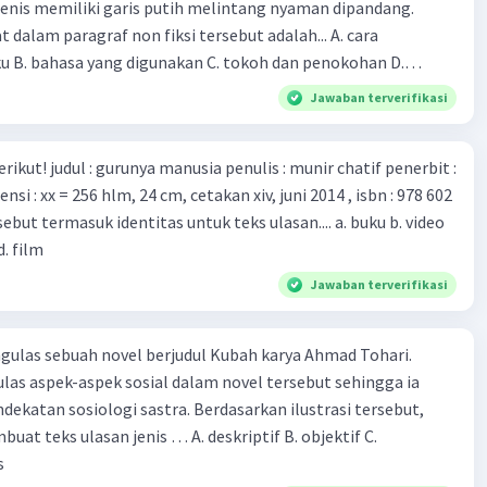
enis memiliki garis putih melintang nyaman dipandang.
 mawas diri dan menjaga kesehatan dalam menghadapi
dalam paragraf non fiksi tersebut adalah... A. cara
rona yang mulai menyebar di Indonesia, D. Virus corona
ku B. bahasa yang digunakan C. tokoh dan penokohan D.
besar bagi kesehatan manusia.
ita
Jawaban terverifikasi
munir chatif penerbit :
d. film
Jawaban terverifikasi
ulas sebuah novel berjudul Kubah karya Ahmad Tohari.
las aspek-aspek sosial dalam novel tersebut sehingga ia
ogi sastra. Berdasarkan ilustrasi tersebut,
eks ulasan jenis … A. deskriptif B. objektif C.
s