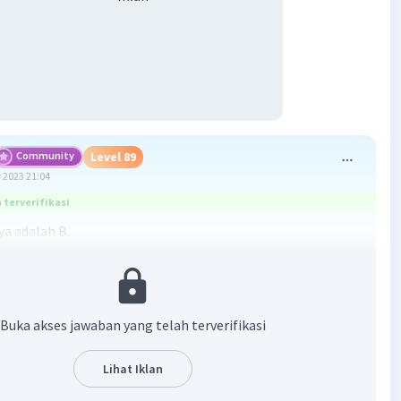
Community
Level 89
 2023 21:04
terverifikasi
a adalah B.
nulis masih ingin bercerita, maka penulis akan menulis
i lin waktu yaitu diwakili oleh kalimat pada opsi B "semoga
n aku tulis surat lagi".
Buka akses jawaban yang telah terverifikasi
·
5.0
(
1
)
Balas
ating
Lihat Iklan