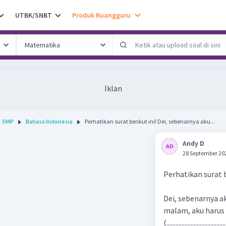
UTBK/SNBT
Produk Ruangguru
Iklan
SMP
Bahasa Indonesia
Perhatikan surat berikut ini! Dei, sebenarnya aku...
Andy D
28 September 20
Perhatikan surat b
Dei, sebenarnya a
malam, aku harus 
(.......................................