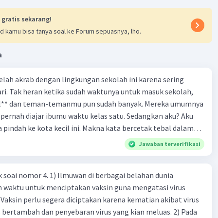
 gratis sekarang!
d kamu bisa tanya soal ke Forum sepuasnya, lho.
a
 telah akrab dengan lingkungan sekolah ini karena sering
ri. Tak heran ketika sudah waktunya untuk masuk sekolah,
el** dan teman-temanmu pun sudah banyak. Mereka umumnya
pernah diajar ibumu waktu kelas satu. Sedangkan aku? Aku
a pindah ke kota kecil ini. Makna kata bercetak tebal dalam
kutipan cerpen tersebut adalah .... A. ramah C. santun B. sopan D. baik
Jawaban terverifikasi
k soai nomor 4. 1) Ilmuwan di berbagai belahan dunia
n waktu untuk menciptakan vaksin guna mengatasi virus
 Vaksin perlu segera diciptakan karena kematian akibat virus
 bertambah dan penyebaran virus yang kian meluas. 2) Pada